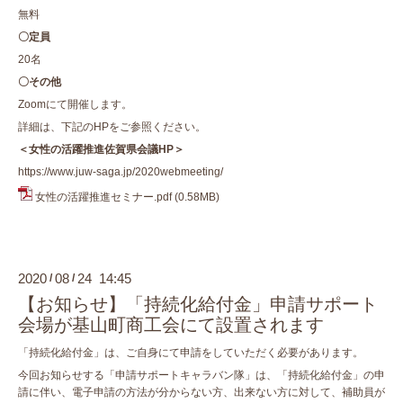
無料
〇定員
20名
〇その他
Zoomにて開催します。
詳細は、下記のHPをご参照ください。
＜女性の活躍推進佐賀県会議HP＞
https://www.juw-saga.jp/2020webmeeting/
女性の活躍推進セミナー.pdf
(0.58MB)
2020
08
24 14:45
/
/
【お知らせ】「持続化給付金」申請サポート
会場が基山町商工会にて設置されます
「持続化給付金」は、ご自身にて申請をしていただく必要があります。
今回お知らせする「申請サポートキャラバン隊」は、「持続化給付金」の申
請に伴い、電子申請の方法が分からない方、出来ない方に対して、補助員が