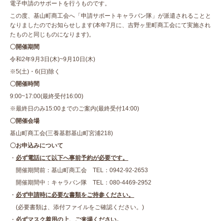
電子申請のサポートを行うものです。
この度、基山町商工会へ「申請サポートキャラバン隊」が派遣されることと
なりましたのでお知らせします(本年7月に、吉野ヶ里町商工会にて実施され
たものと同じものになります)。
〇開催期間
令和2年9月3日(木)~9月10日(木)
※5(土)・6(日)除く
〇開催時間
9:00~17:00(最終受付16:00)
※最終日のみ15:00までのご案内(最終受付14:00)
〇開催会場
基山町商工会(三養基郡基山町宮浦218)
〇お申込みについて
・
必ず電話にて以下へ事前予約が必要です。
開催期間前：基山町商工会 TEL：0942-92-2653
開催期間中：キャラバン隊 TEL：080-4469-2952
・
必ず申請時に必要な書類をご持参ください。
(必要書類は、添付ファイルをご確認ください。)
・
必ずマスク着用の上、ご来場ください。