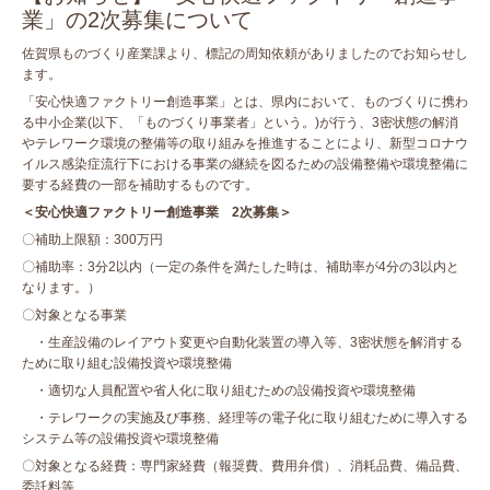
業」の2次募集について
佐賀県ものづくり産業課より、標記の周知依頼がありましたのでお知らせし
ます。
「安心快適ファクトリー創造事業」とは、県内において、ものづくりに携わ
る中小企業(以下、「ものづくり事業者」という。)が行う、3密状態の解消
やテレワーク環境の整備等の取り組みを推進することにより、新型コロナウ
イルス感染症流行下における事業の継続を図るための設備整備や環境整備に
要する経費の一部を補助するものです。
＜安心快適ファクトリー創造事業 2次募集＞
〇補助上限額：300万円
〇補助率：3分2以内（一定の条件を満たした時は、補助率が4分の3以内と
なります。）
〇対象となる事業
・生産設備のレイアウト変更や自動化装置の導入等、3密状態を解消する
ために取り組む設備投資や環境整備
・適切な人員配置や省人化に取り組むための設備投資や環境整備
・テレワークの実施及び事務、経理等の電子化に取り組むために導入する
システム等の設備投資や環境整備
〇対象となる経費：専門家経費（報奨費、費用弁償）、消耗品費、備品費、
委託料等