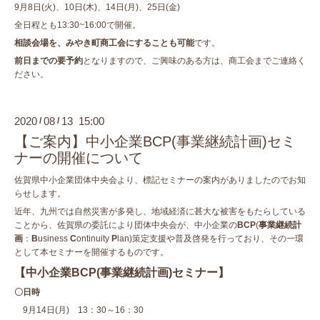
9月8日(火)、10日(木)、14日(月)、25日(金)
全日程とも13:30~16:00で開催。
相談会場を、みやき町商工会にすることも可能
です。
前日までの要予約
となりますので、ご興味のある方は、商工会までご連絡く
ださい。
2020
08
13 15:00
/
/
【ご案内】中小企業BCP(事業継続計画)セミ
ナーの開催について
佐賀県中小企業団体中央会より、標記セミナーの案内がありましたのでお知
らせします。
近年、九州では自然災害が多発し、地域経済に甚大な被害をもたらしている
ことから、佐賀県の委託により団体中央会が、中小企業の
BCP
(
事業継続計
画
：
B
usiness
C
ontinuity
P
lan)策定支援や普及啓発を行っており、その一環
として本セミナーを開催するものです。
【中小企業BCP(事業継続計画)セミナー】
〇日時
9月14日(月) 13：30～16：30