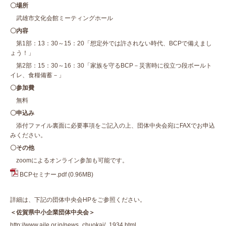
〇場所
武雄市文化会館ミーティングホール
〇内容
第1部：13：30～15：20「想定外では許されない時代、BCPで備えまし
ょう！」
第2部：15：30～16：30「家族を守るBCP－災害時に役立つ段ボールト
イレ、食糧備蓄－」
〇参加費
無料
〇申込み
添付ファイル裏面に必要事項をご記入の上、団体中央会宛にFAXでお申込
みください。
〇その他
zoomによるオンライン参加も可能です。
BCPセミナー.pdf
(0.96MB)
詳細は、下記の団体中央会HPをご参照ください。
＜佐賀県中小企業団体中央会＞
http://www.aile.or.jp/news_chuokai/_1934.html