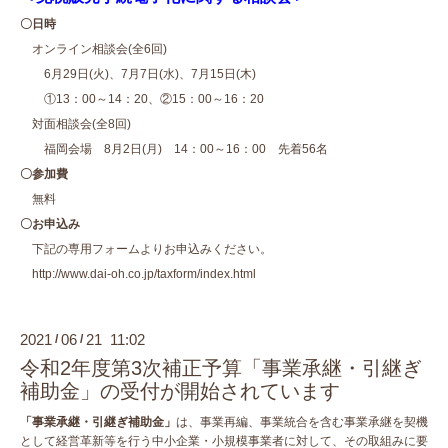
〇日時
オンライン相談会(全6回)
6月29日(火)、7月7日(水)、7月15日(木)
①13：00～14：20、②15：00～16：20
対面相談会(全8回)
福岡会場 8月2日(月) 14：00～16：00 先着56名
〇参加費
無料
〇お申込み
下記の専用フォームよりお申込みください。
http://www.dai-oh.co.jp/taxform/index.html
2021
06
21 11:02
/
/
令和2年度第3次補正予算「事業承継・引継ぎ
補助金」の受付が開始されています
「事業承継・引継ぎ補助金」
は、事業再編、事業統合を含む事業承継を契機
として経営革新等を行う中小企業・小規模事業者に対して、その取組みに要