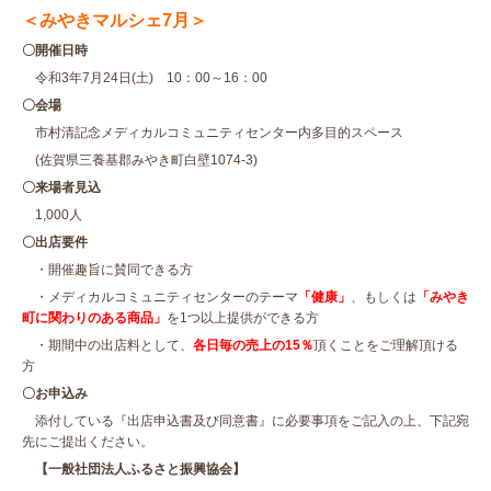
＜みやきマルシェ7月＞
〇開催日時
令和3年7月24日(土) 10：00～16：00
〇会場
市村清記念メディカルコミュニティセンター内多目的スペース
(佐賀県三養基郡みやき町白壁1074‐3)
〇来場者見込
1,000人
〇出店要件
・開催趣旨に賛同できる方
・メディカルコミュニティセンターのテーマ
「健康」
、もしくは
「みやき
町に関わりのある商品」
を1つ以上提供ができる方
・期間中の出店料として、
各日毎の売上の15％
頂くことをご理解頂ける
方
〇お申込み
添付している『出店申込書及び同意書』に必要事項をご記入の上、下記宛
先にご提出ください。
【一般社団法人ふるさと振興協会】