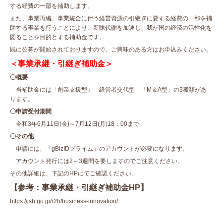
する経費の一部を補助します。
また、事業再編、事業統合に伴う経営資源の引継ぎに要する経費の一部を補
助する事業を行うことにより、新陳代謝を加速し、我が国の経済の活性化を
図ることを目的とする補助金です。
既に公募が開始されておりますので、ご興味のある方はお申込みください。
＜事業承継・引継ぎ補助金＞
〇概要
当補助金には「創業支援型」「経営者交代型」「M＆A型」の3種類があ
ります。
〇申請受付期間
令和3年6月11日(金)～7月12日(月)18：00まで
〇その他
申請には、「gBizIDプライム」のアカウントが必要になります。
アカウント発行には2～3週間を要しますのでご注意ください。
その他詳細は、下記のHPにてご確認ください。
【参考：事業承継・引継ぎ補助金HP】
https://jsh.go.jp/r2h/business-innovation/