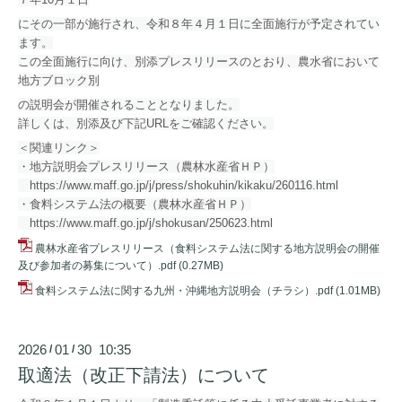
にその一部が施行され、令和８年４月１日に全面施行が予定されてい
ます。
この全面施行に向け、別添プレスリリースのとおり、農
水省において
地方ブロック別
の説明会が開催されることとなりました。
詳しくは、別添及び下記URLをご確認ください。
＜関連リンク＞
・地方説明会プレスリリース（農林水産省ＨＰ）
https://www.maff.go.jp/j/press/shokuhin/kikaku/260116.html
・食料システム法の概要（農林水産省ＨＰ）
https://www.maff.go.jp/j/shokusan/250623.html
農林水産省プレスリリース（食料システム法に関する地方説明会の開催
及び参加者の募集について）.pdf
(0.27MB)
食料システム法に関する九州・沖縄地方説明会（チラシ）.pdf
(1.01MB)
2026
01
30 10:35
/
/
取適法（改正下請法）について