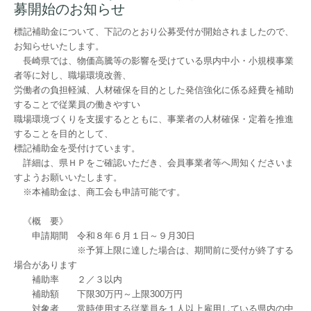
募開始のお知らせ
標記補助金について、下記のとおり公募受付が開始されましたので、
お知らせいたします。
長崎県では、物価高騰等の影響を受けている県内中小・小規模事業
者等に対し、職場環境改善、
労働者の負担軽減、人材確保を目的とした発信強化に係る経費を補助
することで従業員の働きやすい
職場環境づくりを支援するとともに、事業者の人材確保・定着を推進
することを目的として、
標記補助金を受付けています。
詳細は、県ＨＰをご確認いただき、会員事業者等へ周知くださいま
すようお願いいたします。
※本補助金は、商工会も申請可能です。
《概 要》
申請期間 令和８年６月１日～９月30日
※予算上限に達した場合は、期間前に受付が終了する
場合があります
補助率 ２／３以内
補助額 下限30万円～上限300万円
対象者 常時使用する従業員を１人以上雇用している県内の中