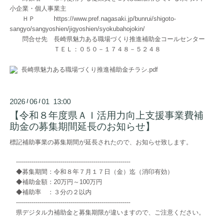
小企業・個人事業主
ＨＰ
https://www.pref.nagasaki.jp/bunrui/shigoto-
sangyo/sangyoshien/jigyoshien/syokubahojokin/
問合せ先 長崎県魅力ある職場づくり推進補助金コールセンター
ＴＥＬ：０５０－１７４８－５２４８
長崎県魅力ある職場づくり推進補助金チラシ.pdf
2026
06
01 13:00
/
/
【令和８年度県ＡＩ活用力向上支援事業費補
助金の募集期間延長のお知らせ】
標記補助事業の募集期間が延長されたので、お知らせ致します。
-----------------------------------------------------------
◆募集期間：令和８年７月１７日（金）迄（消印有効）
◆補助金額：20万円～100万円
◆補助率 ：３分の２以内
-----------------------------------------------------------
県デジタル力補助金と募集期限が違いますので、ご注意ください。