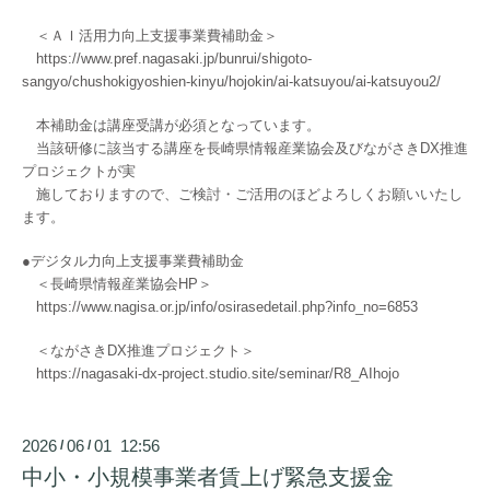
＜ＡＩ活用力向上支援事業費補助金＞
https://www.pref.nagasaki.jp/bunrui/shigoto-
sangyo/chushokigyoshien-kinyu/hojokin/ai-katsuyou/ai-katsuyou2/
本補助金は講座受講が必須となっています。
当該研修に該当する講座を長崎県情報産業協会及びながさきDX推進
プロジェクトが実
施しておりますので、ご検討・ご活用のほどよろしくお願いいたし
ます。
●デジタル力向上支援事業費補助金
＜長崎県情報産業協会HP＞
https://www.nagisa.or.jp/info/osirasedetail.php?info_no=6853
＜ながさきDX推進プロジェクト＞
https://nagasaki-dx-project.studio.site/seminar/R8_AIhojo
2026
06
01 12:56
/
/
中小・小規模事業者賃上げ緊急支援金