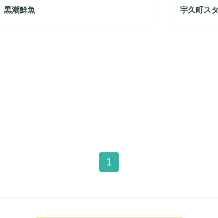
 黒潮鮮魚
宇久町ス
1