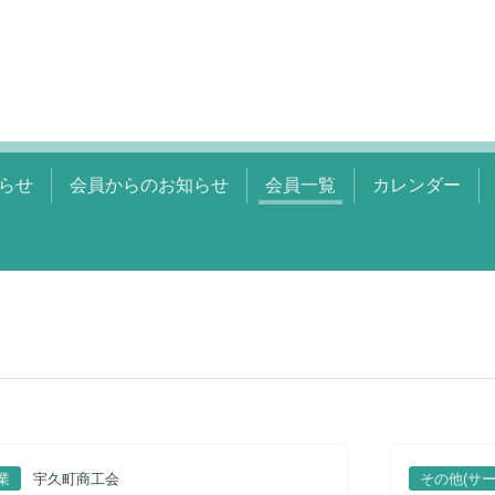
らせ
会員からのお知らせ
会員一覧
カレンダー
業
宇久町商工会
その他(サー