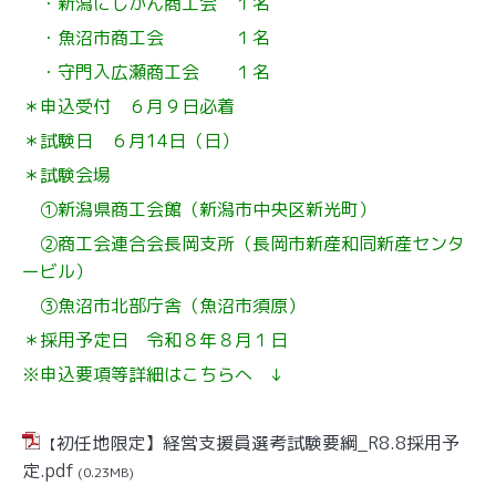
・新潟にしかん商工会 １名
・魚沼市商工会 １名
・守門入広瀬商工会 １名
＊申込受付 ６月９日必着
＊試験日 ６月14日（日）
＊試験会場
①新潟県商工会館（新潟市中央区新光町）
②商工会連合会長岡支所（長岡市新産和同新産センタ
ービル）
③魚沼市北部庁舎（魚沼市須原）
＊採用予定日 令和８年８月１日
※申込要項等詳細はこちらへ ↓
初任地限定】経営支援員選考試験要綱_R8.8採用予
【
定.pdf
(0.23MB)