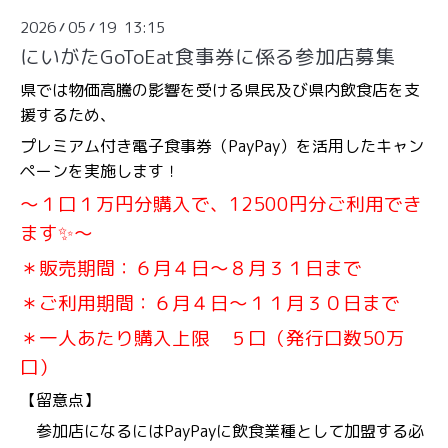
2026
05
19 13:15
/
/
にいがたGoToEat食事券に係る参加店募集
県では物価高騰の影響を受ける県民及び県内飲食店を支
援するため、
プレミアム付き電子食事券（PayPay）を活用したキャン
ペーンを実施します！
～１口１万円分購入で、12500円分ご利用でき
ます✨～
＊販売期間：６月４日～８月３１日まで
＊ご利用期間：６月４日～１１月３０日まで
＊一人あたり購入上限 ５口（発行口数50万
口）
【留意点】
参加店になるにはPayPayに飲食業種として加盟する必