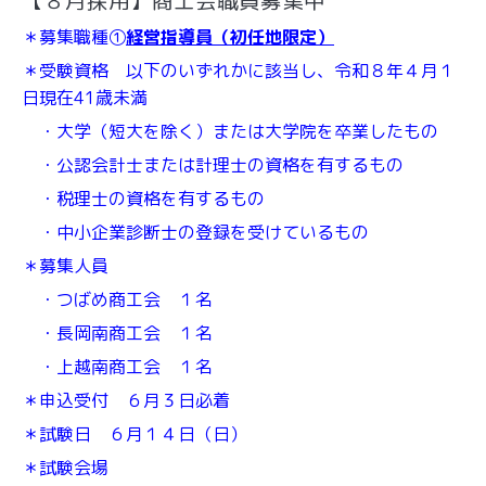
【８月採用】商工会職員募集中
＊募集職種①
経営指導員（初任地限定）
＊受験資格 以下のいずれかに該当し、令和８年４月１
日現在41歳未満
・大学（短大を除く）または大学院を卒業したもの
・公認会計士または計理士の資格を有するもの
・税理士の資格を有するもの
・中小企業診断士の登録を受けているもの
＊募集人員
・つばめ商工会 １名
・長岡南商工会 １名
・上越南商工会 １名
＊申込受付 ６月３日必着
＊試験日 ６月１４日（日）
＊試験会場