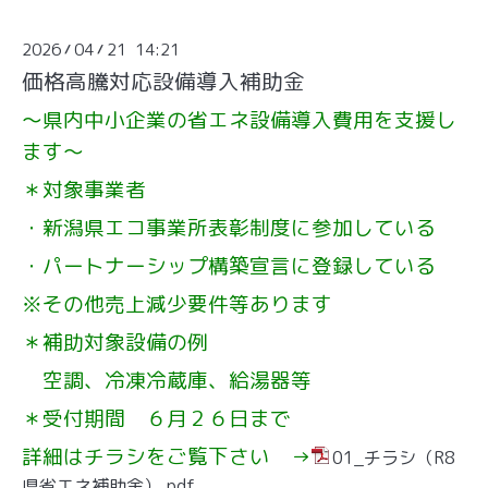
2026
04
21 14:21
/
/
価格高騰対応設備導入補助金
～県内中小企業の省エネ設備導入費用を支援し
ます～
＊対象事業者
・新潟県エコ事業所表彰制度に参加している
・パートナーシップ構築宣言に登録している
※その他売上減少要件等あります
＊補助対象設備の例
空調、冷凍冷蔵庫、給湯器等
＊受付期間 ６月２６日まで
詳細はチラシをご覧下さい →
01_チラシ（R8
県省エネ補助金）.pdf