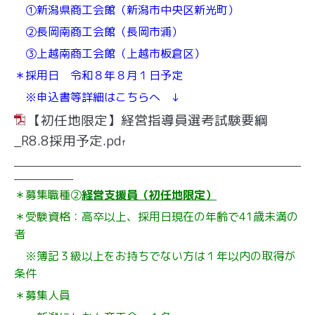
①新潟県商工会館（新潟市中央区新光町）
②長岡南商工会館（長岡市浦）
③上越南商工会館（上越市板倉区）
＊採用日 令和８年８月１日予定
※申込書等詳細はこちらへ ↓
【初任地限定】経営指導員選考試験要綱
_R8.8採用予定.pd
f
＊募集職種②
経営支援員（初任地限定）
＊受験資格：高卒以上、採用日現在の年齢で41歳未満の
者
※簿記３級以上をお持ちでない方は１年以内の取得が
条件
＊募集人員