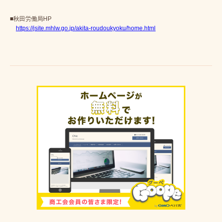
■秋田労働局HP
https://jsite.mhlw.go.jp/akita-roudoukyoku/home.html