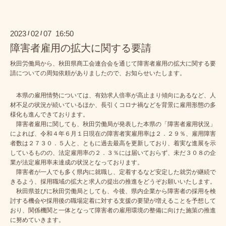
2023
02
07 16:50
/
/
障害者雇用の拡大に関する要請
秋田労働局から、秋田県商工会連合会を通じて障害者雇用の拡大に関する要
請についての周知依頼がありましたので、お知らせいたします。
本県の雇用情勢については、有効求人倍率が高止まり傾向にあるなど、人
材不足の状況が続いているほか、長引くコロナ禍などを背景に雇用形態の多
様化も進んできております。
障害者雇用に関しても、秋田労働局が発表した本県の「障害者雇用状況」
によれば、令和４年６月１日現在の障害者実雇用率は２．２９％、雇用障害
者数は２７３０．５人と、ともに過去最高を更新しており、着実な進展を示
しているものの、法定雇用率の２．３％には届いておらず、未だ３０８の企
業が法定雇用率未達成の状況となっております。
障害者が一人でも多く県内に就職し、定着するなど安定した就労が継続で
きるよう、採用職域の拡大と求人の提出の推進をどうぞお願いいたします。
秋田県並びに秋田労働局としても、今後、県内企業から障害者の採用を検
討する機会や採用後の職場定着に対する支援の要望が増えることを予想して
おり、関係機関と一体となって障害者の雇用環境の整備に向けた施策の推進
に努めていきます。