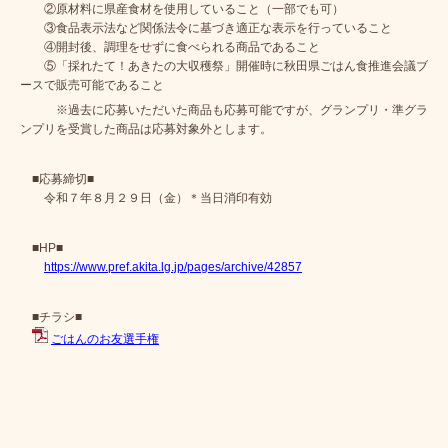
②原材料に県産食材を使用していること（一部でも可）
③食品表示法など関係法令に基づき適正な表示を行っていること
④開封後、調理をせずに食べられる商品であること
⑤「採れたて！あきたの大収穫祭」開催時に秋田県ごはん食推進会議ブ
ースで販売可能であること
※過去に応募いただいた商品も応募可能ですが、グランプリ・準グラ
ンプリを受賞した商品は応募対象外とします。
■応募締切■
令和７年８月２９日（金）＊当日消印有効
■HP■
https://www.pref.akita.lg.jp/pages/archive/42857
■チラシ■
ごはんのお友選手権