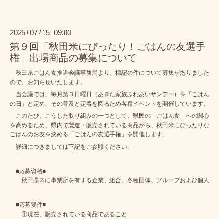
2025
07
15 09:00
/
/
第９回「秋田米にぴったり！ごはんの友選手
権」出場商品の募集について
秋田県ごはん食推進会議事務局より、標記の件について募集がありました
ので、お知らせいたします。
当会議では、毎月第３日曜日（あきた家族ふれあいサンデー）を「ごはん
の日」と定め、その普及と定着を図るため各種イベントを開催しています。
このたび、こうした取り組みの一つとして、県民の「ごはん食」への関心
を高めるため、県内で製造・販売されている商品から、秋田米にぴったりな
ごはんのお友を決める「ごはんの友選手権」を開催します。
詳細につきましては下記をご参照ください。
■応募資格■
秋田県内に事業所を有する企業、組合、各種団体、グループおよび個人
■応募要件■
①現在、販売されている商品であること