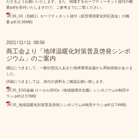
ださるようお願いいたします。また、関連するセーフティーネット貸付の概
要pdfを添付いたしますので、ご参考までにご覧ください。
36_03（別紙1）セーフティネット貸付（経営環境変化対応資金）の概
要.pdf
(0.36MB)
2021
11
11 08:56
/
/
商工会より「地球温暖化対策普及啓発シンポ
ジウム」のご案内
標記につきまして、一般社団法人あきた地球環境会議から周知依頼がありま
した。
詳細につきましては、添付の資料をご確認お願い致します。
35_ESG金融 ローカルSDGs（地域循環共生圏）シンポジウムin秋田チ
ラシ.pdf
(2.57MB)
35_地域温暖化対策普及啓発シンポジウムin秋田チラシ.pdf
(2.74MB)