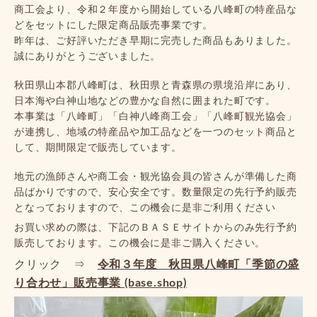
商工会より、
令和２年度から開始している八峰町の特産品な
どをセットにした限定商品販売事業です。
昨年は、ご好評いただき早期に完売した商品もありました。
誠にありがとうございました。
秋田県山本郡八峰町は、秋田県と青森県の県境沿岸にあり、
日本海や白神山地などの豊かな自然に囲まれた町です。
本事業は「八峰町」「白神八峰商工会」「八峰町観光協会」
が連携し、地域の特産品や加工品などを一つのセット商品と
して、期間限定で販売しています。
地元の漁師さんや商工会・観光協会員の皆さんが準備した商
品ばかりですので、安心安全です。数量限定の先行予約販売
となっておりますので、この機会に是非ご利用ください
お買い求めの際は、下記のＢＡＳＥサイトからのみ先行予約
販売しております。この機会に是非ご購入ください。
クリック ⇒
令和３年度 秋田県八峰町「季節の盛
り合わせ」販売事業 (base.shop)