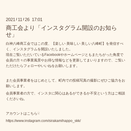
2021
11
26 17:01
/
/
商工会より「インスタグラム開設のお知ら
せ」
白神八峰商工会ではこの度、【楽しい 美味しい 美しい八峰町】を発信すべ
く、インスタグラムを開設いたしました。
現在ご覧いただいているFacebookやホームページともまたちがった角度で
会員の方々の事業風景やお得な情報などを更新してまいりますので、ご覧い
ただけたらフォローやいいねをお願いします。
また会員事業者をはじめとして、町内での投稿写真の撮影にぜひご協力をお
願いします。
会員事業者の方で、インスタに関心はあるができるか不安という方はご相談
くださいね。
アカウントはこちら☟
https://www.instagram.com/sirakamihappo_skk/