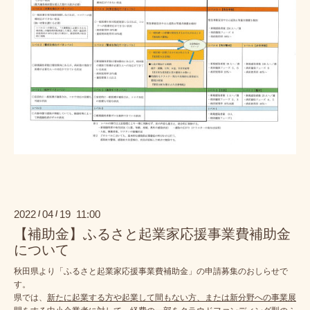
2022
04
19 11:00
/
/
【補助金】ふるさと起業家応援事業費補助金
について
秋田県より「ふるさと起業家応援事業費補助金」の申請募集のおしらせで
す。
県では、
新たに起業する方や起業して間もない方、または新分野への事業展