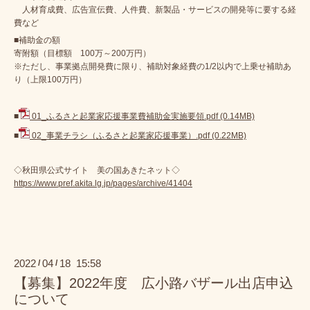
人材育成費、広告宣伝費、人件費、新製品・サービスの開発等に要する経
費など
■補助金の額
寄附額（目標額 100万～200万円）
※ただし、事業拠点開発費に限り、補助対象経費の1/2以内で上乗せ補助あ
り（上限100万円）
■
01_ふるさと起業家応援事業費補助金実施要領.pdf
(0.14MB)
■
02_事業チラシ（ふるさと起業家応援事業）.pdf
(0.22MB)
◇秋田県公式サイト 美の国あきたネット◇
https://www.pref.akita.lg.jp/pages/archive/41404
2022
04
18 15:58
/
/
【募集】2022年度 広小路バザール出店申込
について