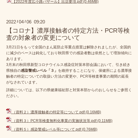
【2022年度広小路バザール】出店要項.pdf
(0.46MB)
2022
04
06 09:20
/
/
【コロナ】濃厚接触者の特定方法・PCR等検
査の対象者の変更について
3月21日をもって全国のまん延防止等重点措置は解除されましたが、全国的
に減少のペースは鈍化しており秋田県での感染者数は依然として増加傾向に
あります。
3月末の秋田県新型コロナウイルス感染症対策本部会議において、引き続き
県独自の
感染警戒レベル「３」
を維持することになり、保健所による濃厚接
触者の特定についての取扱い方法の変更や、PCR等検査事業の期間の延長
がなされています。
詳細については、以下の県健康福祉部と対策本部からのおしらせをご参照く
ださい。
（資料２）濃厚接触者の特定等について.pdf
(0.16MB)
（資料３）PCR等検査無料化事業の実施状況等.pdf
(0.11MB)
（資料５）感染警戒レベル等について.pdf
(0.76MB)