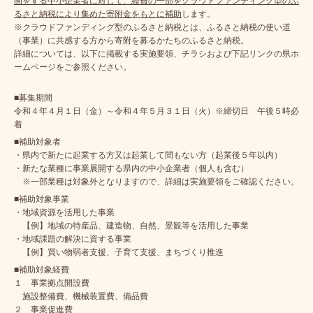
開をする中小企業者に対して、経費の一部をクラウドファンディング型のふ
るさと納税により集めた寄附金をもとに補助
します。
※クラウドファンディング型のふるさと納税とは、ふるさと納税の使い道
（事業）に共感する方から寄附を募るかたちのふるさと納税。
詳細については、以下に掲載する実施要領、チラシおよび下記リンクの県ホ
ームページをご参照ください。
■募集期間
令和４年４月１日（金）～令和４年５月３１日（火）※締切日 午後５時必
着
■補助対象者
・県内で新たに起業する方又は起業して間もない方（起業後５年以内）
・新たな業種に事業展開する県内の中小企業者（個人も含む）
※一部業種は対象外となりますので、詳細は実施要領をご確認ください。
■補助対象事業
・地域資源を活用した事業
【例】地域の特産品、建造物、自然、景観等を活用した事業
・地域課題の解決に資する事業
【例】買い物弱者支援、子育て支援、まちづくり推進
■補助対象経費
１ 事業拠点開設費
施設整備費、機械装置費、備品費
２ 事業促進費