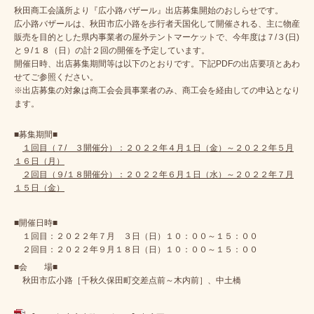
秋田商工会議所より『広小路バザール』出店募集開始のおしらせです。
広小路バザールは、秋田市広小路を歩行者天国化して開催される、主に物産
販売を目的とした県内事業者の屋外テントマーケットで、今年度は７/３(日)
と９/１８（日）の計２回の開催を予定しています。
開催日時、出店募集期間等は以下のとおりです。下記PDFの出店要項とあわ
せてご参照ください。
※出店募集の対象は商工会会員事業者のみ、商工会を経由しての申込となり
ます。
■募集期間■
１回目（７/ ３開催分）：２０２２年４月１日（金）～２０２２年５月
１６日（月）
２回目（９/１８開催分）：２０２２年６月１日（水）～２０２２年７月
１５日（金）
■開催日時■
１回目：２０２２年７月 ３日（日）１０：００～１５：００
２回目：２０２２年９月１８日（日）１０：００～１５：００
■会 場■
秋田市広小路［千秋久保田町交差点前～木内前］、中土橋