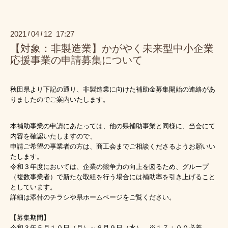
2021
04
12 17:27
/
/
【対象：非製造業】かがやく未来型中小企業
応援事業の申請募集について
秋田県より下記の通り、非製造業に向けた補助金募集開始の連絡があ
りましたのでご案内いたします。
本補助事業の申請にあたっては、他の県補助事業と同様に、当会にて
内容を確認いたしますので、
申請ご希望の事業者の方は、商工会までご相談くださるようお願いい
たします。
令和３年度においては、企業の競争力の向上を図るため、グループ
（複数事業者）で新たな取組を行う場合には補助率を引き上げること
としています。
詳細は添付のチラシや県ホームページをご覧ください。
【募集期間】
令和３年５月１０日（月）～６月９日（水） ※１７：００必着