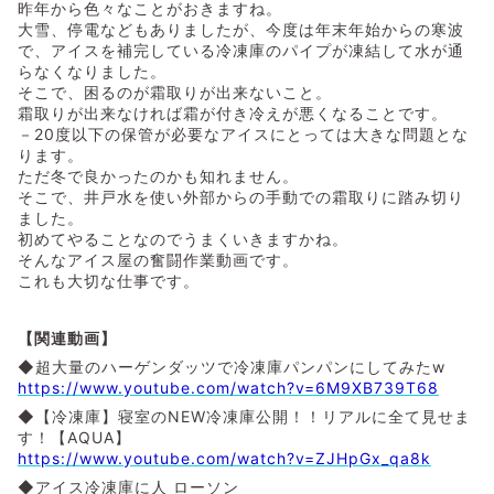
昨年から色々なことがおきますね。
大雪、停電などもありましたが、今度は年末年始からの寒波
で、アイスを補完している冷凍庫のパイプが凍結して水が通
らなくなりました。
そこで、困るのが霜取りが出来ないこと。
霜取りが出来なければ霜が付き冷えが悪くなることです。
－20度以下の保管が必要なアイスにとっては大きな問題とな
ります。
ただ冬で良かったのかも知れません。
そこで、井戸水を使い外部からの手動での霜取りに踏み切り
ました。
初めてやることなのでうまくいきますかね。
そんなアイス屋の奮闘作業動画です。
これも大切な仕事です。
【関連動画】
◆超大量のハーゲンダッツで冷凍庫パンパンにしてみたw
https://www.youtube.com/watch?v=6M9XB739T68
◆【冷凍庫】寝室のNEW冷凍庫公開！！リアルに全て見せま
す！【AQUA】
https://www.youtube.com/watch?v=ZJHpGx_qa8k
◆アイス冷凍庫に人 ローソン