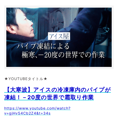
★YOUTUBEタイトル★
【大寒波】アイスの冷凍庫内のパイプが
凍結！－20度の世界で霜取り作業
https://www.youtube.com/watch?
v=gjHvS4Cb2Z4&t=34s