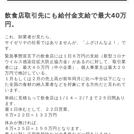
飲食店取引先にも給付金支給で最大40万
円。
これ、卸業者が見たら、
サイゼリヤの社長ではありませんが、「ふざけんなよ！」で
す。
緊急事態宣言下の飲食店には１日６万円の支給（新型コロナ
ウイルス感染症拡大防止協力金）があるのに対して、取引業
者には、最大４０万円（中小企業）、個人事業主は最大２０
万円で検討している。
１月もしくは２月の売上高が前年同月に比べ半分以下になっ
た全国の食材の納入業者などを対象にする方向だと言われて
います。
単純に見積もって飲食店は１/１４～２/７まで２５日間あり
ます。
週１日休むとして、２２日営業。
６万×２２日＝１３２万円
休みが無ければ、
６万×２５日＝１５０万円となります。
売上に対して前年対比などの条件など一切ありません。