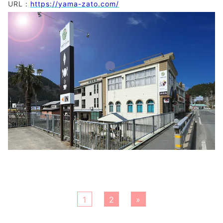
URL：
https://yama-zato.com/
1
2
»