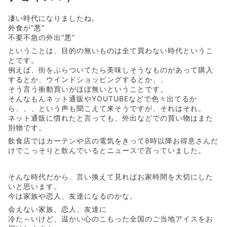
凄い時代になりましたね。
外食が“悪”
不要不急の外出“悪”
ということは、目的の無いものは全て買わない時代というこ
とです。
例えば、街をぶらついてたら美味しそうなものがあって購入
するとか、ウインドショッピングするとか、、
そう言う衝動買いがほぼ無いということです。
そんなもんネット通販やYOUTUBEなどで色々出てるか
ら、、、という声も聞こえて来そうですが、それはそれ。
ネット通販に慣れたと言っても、外出などでの買い物はまた
別物です。
飲食店ではカーテンや店の電気をきって8時以降お得意さんだ
けでこっそりと飲んでいるとニュースで言っていました。
そんな時代だから、言い換えて見ればお家時間を大切にした
いと思います。
今は家族や恋人、友達になるのかな。
会えない家族、恋人、友達に
冷た～いけど、温かい心のこもった全国のご当地アイスをお