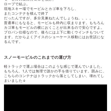
ロープで結ぶ。
現地スキー場でモービルとカゴ車を下ろし、
またコンテナを積んで終了
だったんですが、多分見兼ねたんでしょうね。。。。
普通車にもなると、モービルも枠内に収まります。もちろん
カゴ車もモービルの横におくことが出来るので安心ですよ。
プロパン仕様なので、後ろには上下に動くウインチもついて
ます。だからよくアイスのショーケース移動にはお世話にな
るんです。
スノーモービルのこれまでの運び方
軽トラックで運ぶ場合はこのような感じで運んでいました。
もちろん、1人では無理で誰かの手を借りています。因みに、
こちらのコンテナはトラックから落としてしまい、壊れてし
まいました↓