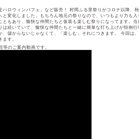
定ハロウィンパフェ」など販売！ 村岡ふる里祭りがコロナ以降、
へと変化しました。もちろん地元の祭りなので、いつもより力も入
こともあり、愉快な仲間たちと仮装も楽しむ祭りになってます。当
りは続いていて、愉快な仲間たちと一緒に簡単な打ち上げが恒例行
か、儲からないじゃなくて、「楽しむ」それにつきます。 今回は
きます。
程等のご案内動画です。