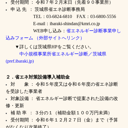
受付期間 ： 令和７年２月末日（先着９０事業所）
申 込 先 ： 茨城県省エネ診断事務局
TEL：03-6824-6810 FAX：03-6800-5556
E-mail：ibaraki-shindan@kmri.co.jp
WEB申し込み：
省エネルギー診断事業申し
込みフォーム （外部サイトへリンク）
▼詳しくは茨城県HPをご覧ください。
中小規模事業所省エネルギー診断／茨城県
(pref.ibaraki.jp)
２．省エネ対策設備導入補助金
対 象 ： 令和５年度又は令和６年度の省エネ診断
を受診した事業者
対象設備 ： 省エネルギー診断で提案された設備の改
修・更新
補 助 率 ： ３分の１（補助金額１００万円未満）
受付期間 ： 令和６年１２月２７日（金）まで（予算
がなくなり次第終了）