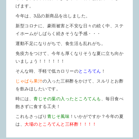
げます。
今年は、3品の新商品を出しました。
新型コロナに、豪雨被害と不安な日々の続く中、ステ
イホームがしばらく続きそうな予感・・・
運動不足になりがちで、食生活も乱れがち。
免疫力をつけて、今年も厚くなりそうな夏に立ち向か
いましょう！！！！！！
そんな時、手軽で低カロリーの
ところてん
！
じゃばら果汁
の入った三杯酢をかけて、スルリとお酢
を飲みほしたいです。
時には、
青じその葉の入ったところてんも
、毎日食べ
飽きずに食する工夫！
これもさっぱり
青じそ風味
！いかがですか？今年の夏
は、
大場のところてんと三杯酢！！！！