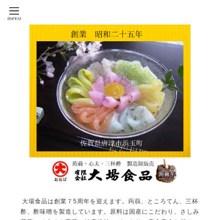
大場食品は創業７5周年を迎えます。蒟蒻、ところてん、三杯
酢、酢味噌を製造しています。原料は国産にこだわり、さしみ