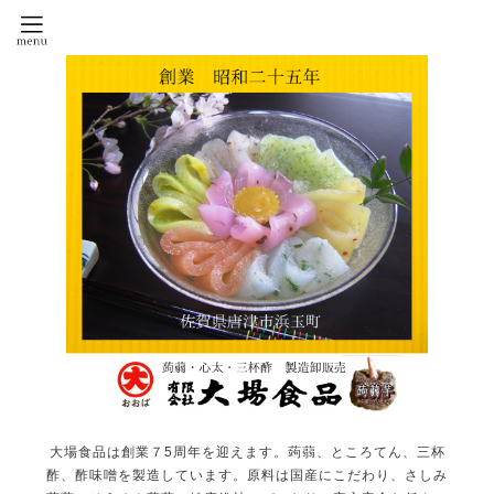
大場食品は創業７5周年を迎えます。蒟蒻、ところてん、三杯
酢、酢味噌を製造しています。原料は国産にこだわり、さしみ