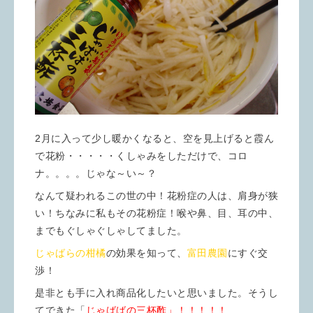
2月に入って少し暖かくなると、空を見上げると霞ん
で花粉・・・・・くしゃみをしただけで、コロ
ナ。。。。じゃな～い～？
なんて疑われるこの世の中！花粉症の人は、肩身が狭
い！ちなみに私もその花粉症！喉や鼻、目、耳の中、
までもぐしゃぐしゃしてました。
じゃばらの柑橘
の効果を知って、
富田農園
にすぐ交
渉！
是非とも手に入れ商品化したいと思いました。そうし
てできた「
じゃばばの三杯酢」！！！！！