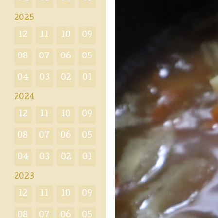
2025
12
11
10
09
08
07
06
05
04
03
02
01
2024
12
11
10
09
08
07
06
05
04
03
02
01
2023
12
11
10
09
08
07
06
05