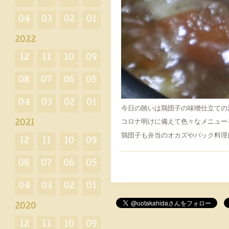
04
03
02
01
2022
12
11
10
09
08
07
06
05
04
03
02
01
今日の賄いは鶏団子の味噌仕立ての
コロナ明けに備えて色々なメニュー
2021
鶏団子も弁当のオカズやパック料理
12
11
10
09
08
07
06
05
04
03
02
01
2020
12
11
10
09