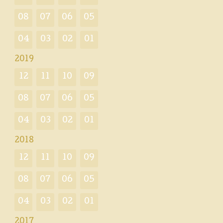
08
07
06
05
04
03
02
01
2019
12
11
10
09
08
07
06
05
04
03
02
01
2018
12
11
10
09
08
07
06
05
04
03
02
01
2017