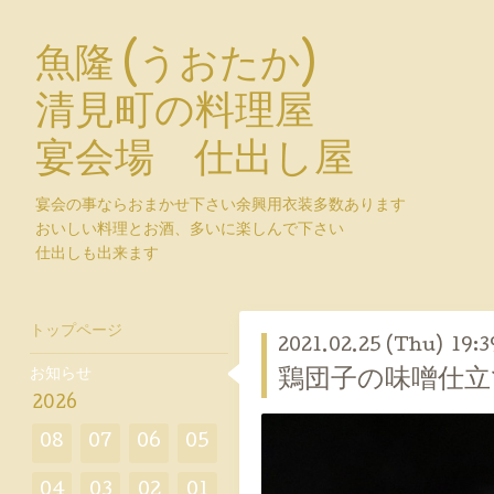
魚隆 (うおたか)
清見町の料理屋
宴会場 仕出し屋
宴会の事ならおまかせ下さい余興用衣装多数あります
おいしい料理とお酒、多いに楽しんで下さい
仕出しも出来ます
トップページ
2021.02.25 (Thu) 19:3
お知らせ
鶏団子の味噌仕立
2026
08
07
06
05
04
03
02
01