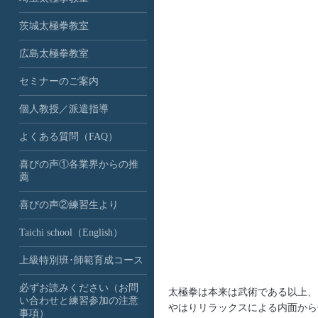
茨城太極拳教室
広島太極拳教室
セミナーのご案内
個人教授／派遣指導
よくある質問（FAQ）
喜びの声①各業界からの推
薦
喜びの声②練習生より
Taichi school（English）
上級特別班･師範育成コース
必ずお読みください（お問
太極拳は本来は武術である以上、
い合わせと練習参加の注意
やはりリラックスによる内面から
事項）