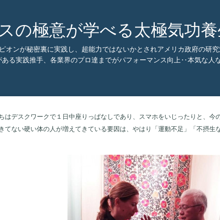
スの極意が学べる太極気功養
ンピオンが秘密裏に実践し、超能力ではないかとされアメリカ政府の研
ある実践推手、各業界のプロ達までがパフォーマンス向上‥本気な人なら
はデスクワークで１日中座りっぱなしであり、スマホをいじったりと、今の
きてない硬い体の人が増えてきている要因は、やはり「運動不足」「不摂生