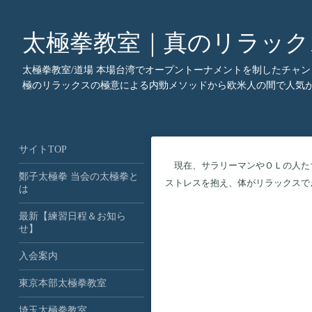
太極拳教室｜真のリラック
太極拳教室/道場 本場台湾でオープントーナメントを制したチャ
極のリラックスの極意による内勁メソッドから欧米人の間で人気が
サイトTOP
現在、サラリーマンやＯＬの人たち
鄭子太極拳 当会の太極拳と
ストレスを抱え、体がリラックスで
は
最新【練習日程＆お知ら
せ】
入会案内
東京本部太極拳教室
埼玉太極拳教室