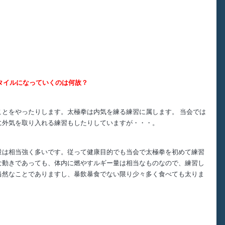
タイルになっていくのは何故？
ことをやったりします。太極拳は内気を練る練習に属します。
当会では
に外気を取り入れる練習もしたりしていますが・・・。
量は相当強く多いです。従って健康目的でも当会で太極拳を初めて練習
な動きであっても、体内に燃やすルギー量は相当なものなので、練習し
当然なことでありますし、暴飲暴食でない限り少々多く食べても太りま