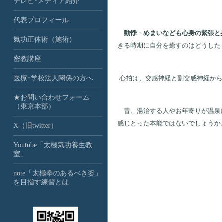
テレビ･メディア紹介
代表プロフィール
動悸
・
めまいなども心身の緊張と
氣功正体術（施術）
きる時期に自分を癒すのはどうした
密教講座
医療･学校法人関係の方へ
心拍は、交感神経と副交感神経から
★お問い合わせフォーム
（東京本部）
昔、湯治する人やお年寄りが温泉に
感じとった本能ではないでしょうか
X（旧twitter）
Youtube「太極気功養生教
室」
note「太極拳のあるべき姿」
を目指す練習とは