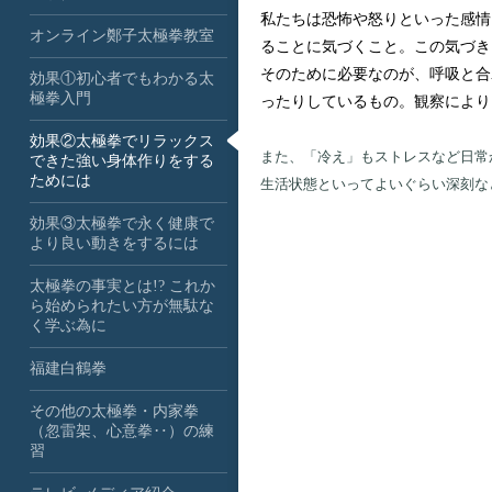
私たちは恐怖や怒りといった感情
オンライン鄭子太極拳教室
ることに気づくこと。この気づき
そのために必要なのが、呼吸と合
効果①初心者でもわかる太
極拳入門
ったりしているもの。観察により
効果②太極拳でリラックス
また、「冷え」もストレスなど日常
できた強い身体作りをする
ためには
生活状態といってよいぐらい深刻な
効果③太極拳で永く健康で
より良い動きをするには
太極拳の事実とは!? これか
ら始められたい方が無駄な
く学ぶ為に
福建白鶴拳
その他の太極拳・内家拳
（忽雷架、心意拳‥）の練
習