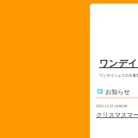
ワンデイ
ワンデイシェフの大食
お知らせ
2022-11-25 14:06:00
クリスマスマ