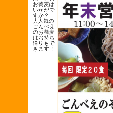
お蕎麦は
いかがで
すか？
大人気の
ごんべえ
のお蕎麦
はお持ち
帰りもで
きます！