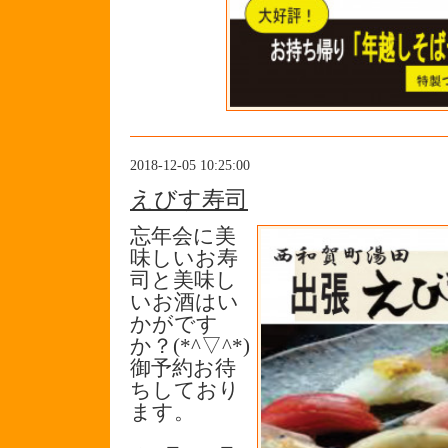
2018-12-05 10:25:00
えびす寿司
忘年会に美
味しいお寿
司と美味し
いお酒はい
かがです
か？(*^▽^*)
御予約お待
ちしており
ます。