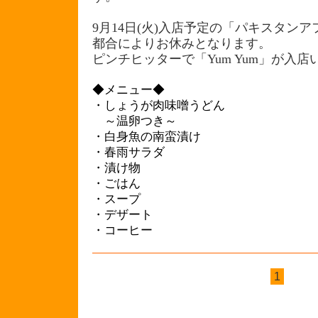
9月14日(火)入店予定の「パキスタン
都合によりお休みとなります。
ピンチヒッターで「Yum Yum」が入
◆メニュー◆
・しょうが肉味噌うどん
～温卵つき～
・白身魚の南蛮漬け
・春雨サラダ
・漬け物
・ごはん
・スープ
・デザート
・コーヒー
1