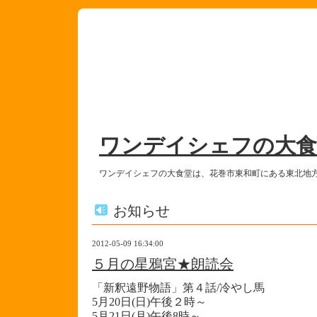
ワンデイシェフの大食
ワンデイシェフの大食堂は、花巻市東和町にある東北地
お知らせ
2012-05-09 16:34:00
５月の星鴉宮★朗読会
「新釈遠野物語」
第４話/冷やし馬
5月20日(日)午後２時～
5月21日(月)午後8時～