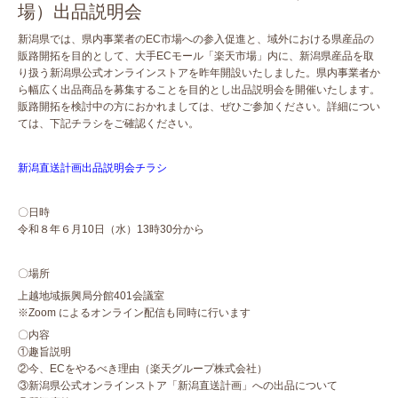
場）出品説明会
新潟県では、県内事業者のEC市場への参入促進と、域外における県産品の
販路開拓を目的として、大手ECモール「楽天市場」内に、新潟県産品を取
り扱う新潟県公式オンラインストアを昨年開設いたしました。県内事業者か
ら幅広く出品商品を募集することを目的とし出品説明会を開催いたします。
販路開拓を検討中の方におかれましては、ぜひご参加ください。詳細につい
ては、下記チラシをご確認ください。
新潟直送計画出品説明会チラシ
〇日時
令和８年６月10日（水）13時30分から
〇場所
上越地域振興局分館401会議室
※Zoom によるオンライン配信も同時に行います
〇内容
①趣旨説明
②今、ECをやるべき理由（楽天グループ株式会社）
③新潟県公式オンラインストア「新潟直送計画」への出品について