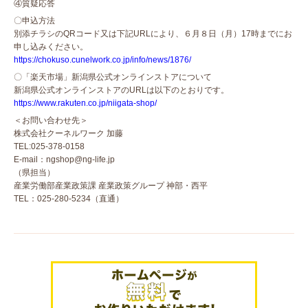
④質疑応答
〇申込方法
別添チラシのQRコード又は下記URLにより、６月８日（月）17時までにお
申し込みください。
https://chokuso.cunelwork.co.jp/info/news/1876/
〇「楽天市場」新潟県公式オンラインストアについて
新潟県公式オンラインストアのURLは以下のとおりです。
https://www.rakuten.co.jp/niigata-shop/
＜お問い合わせ先＞
株式会社クーネルワーク 加藤
TEL:025-378-0158
E-mail：ngshop@ng-life.jp
（県担当）
産業労働部産業政策課 産業政策グループ 神部・西平
TEL：025-280-5234（直通）