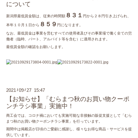
について
８３１
新潟県最低賃金額は、従来の時間額
円から２８円引き上げられ、
８５９
本年１０月１日から
円になります。
なお、最低賃金は事業を営むすべての使用者及びその事業場で働く全ての労
働者（臨時、パート、アルバイト等を含む）に適用されます。
最低賃金額の確認をお願いします。
2021
09
27 15:47
/
/
【お知らせ】「むらまつ秋のお買い物クーポ
ンチラシ事業」実施中！
商工会では、コロナ禍においても実施可能な非接触の販促支援として「むら
まつ秋のお買い物クーポンチラシ事業」を行っています。
期間中は掲載店が日頃のご愛顧に感謝し、様々なお得な商品・サービスを提
供しています。