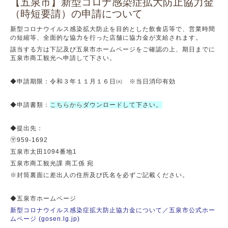
【五泉市】新型コロナ感染症拡大防止協力金
（時短要請）の申請について
新型コロナウイルス感染拡大防止を目的とした飲食店等で、営業時間
の短縮等、全面的な協力を行った店舗に協力金が支給されます。
該当する方は下記及び五泉市ホームページをご確認の上、期日までに
五泉市商工観光へ申請して下さい。
◆申請期限：令和３年１１月１６日㈫ ※当日消印有効
◆申請書類：
こちらから
ダウンロードして下さい。
◆提出先：
〶959-1692
五泉市太田1094番地1
五泉市商工観光課 商工係 宛
※封筒裏面に差出人の住所及び氏名を必ずご記載ください。
◆五泉市ホームページ
新型コロナウイルス感染症拡大防止協力金について／五泉市公式ホー
ムページ (gosen.lg.jp)