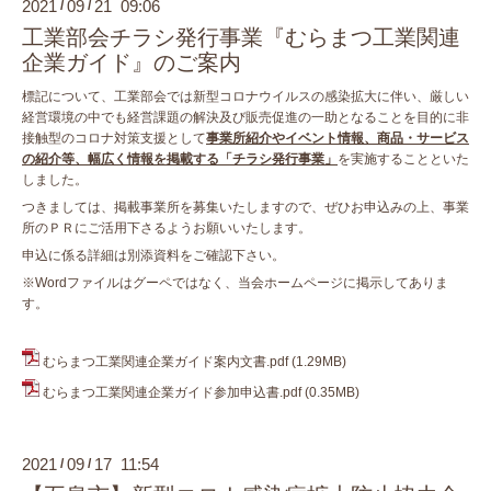
2021
09
21 09:06
/
/
工業部会チラシ発行事業『むらまつ工業関連
企業ガイド』のご案内
標記について、工業部会では新型コロナウイルスの感染拡大に伴い、厳しい
経営環境の中でも経営課題の解決及び販売促進の一助となることを目的に非
接触型のコロナ対策支援として
事業所紹介やイベント情報、商品・サービス
の紹介等、幅広く情報を掲載する「チラシ発行事業」
を実施することといた
しました。
つきましては、掲載事業所を募集いたしますので、ぜひお申込みの上、事業
所のＰＲにご活用下さるようお願いいたします。
申込に係る詳細は別添資料をご確認下さい。
※Wordファイルはグーペではなく、当会ホームページに掲示してありま
す。
むらまつ工業関連企業ガイド案内文書.pdf
(1.29MB)
むらまつ工業関連企業ガイド参加申込書.pdf
(0.35MB)
2021
09
17 11:54
/
/