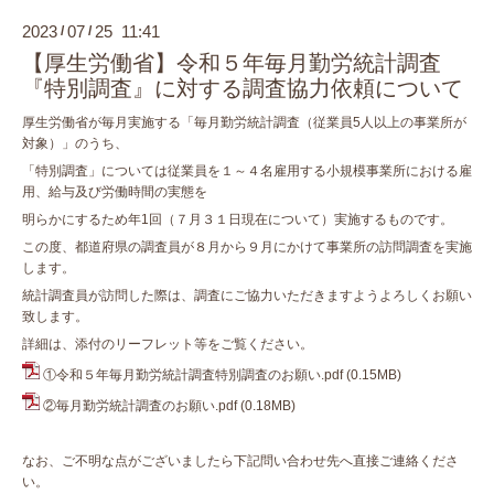
2023
07
25 11:41
/
/
【厚生労働省】令和５年毎月勤労統計調査
『特別調査』に対する調査協力依頼について
厚生労働省が毎月実施する「毎月勤労統計調査（従業員5人以上の事業所が
対象）」のうち、
「特別調査」については従業員を１～４名雇用する小規模事業所における雇
用、給与及び労働時間の実態を
明らかにするため年1回（７月３１日現在について）実施するものです。
この度、都道府県の調査員が８月から９月にかけて事業所の訪問調査を実施
します。
統計調査員が訪問した際は、調査にご協力いただきますようよろしくお願い
致します。
詳細は、添付のリーフレット等をご覧ください。
①令和５年毎月勤労統計調査特別調査のお願い.pdf
(0.15MB)
②毎月勤労統計調査のお願い.pdf
(0.18MB)
なお、ご不明な点がございましたら下記問い合わせ先へ直接ご連絡くださ
い。