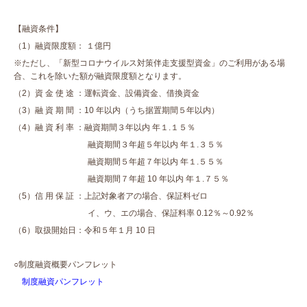
【融資条件】
（1）融資限度額： １億円
※ただし、「新型コロナウイルス対策伴走支援型資金」のご利用がある場
合、これを除いた額が融資限度額となります。
（2）資 金 使 途 ：運転資金、設備資金、借換資金
（3）融 資 期 間 ：10 年以内（うち据置期間５年以内）
（4）融 資 利 率 ：融資期間３年以内 年１.１５％
融資期間３年超５年以内 年１.３５％
融資期間５年超７年以内 年１.５５％
融資期間７年超 10 年以内 年１.７５％
（5）信 用 保 証 ：上記対象者アの場合、保証料ゼロ
イ、ウ、エの場合、保証料率 0.12％～0.92％
（6）取扱開始日：令和５年１月 10 日
○制度融資概要パンフレット
制度融資パンフレット