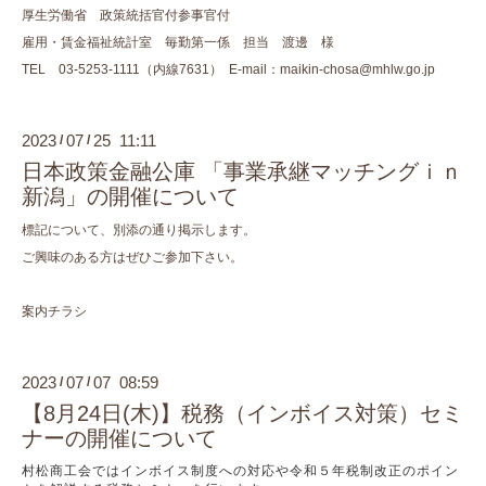
厚生労働省 政策統括官付参事官付
雇用・賃金福祉統計室 毎勤第一係 担当 渡邊 様
TEL 03-5253-1111（内線7631）
E-mail
：maikin-chosa@mhlw.go.jp
2023
07
25 11:11
/
/
日本政策金融公庫 「事業承継マッチングｉｎ
新潟」の開催について
標記について、別添の通り掲示します。
ご興味のある方はぜひご参加下さい。
案内チラシ
2023
07
07 08:59
/
/
【8月24日(木)】税務（インボイス対策）セミ
ナーの開催について
村松商工会ではインボイス制度への対応や令和５年税制改正のポイン