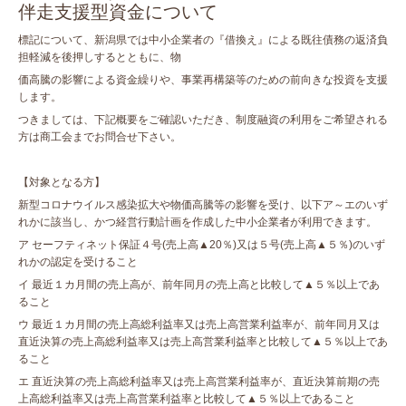
伴走支援型資金について
標記について、新潟県では中小企業者の『借換え』による既往債務の返済負
担軽減を後押しするとともに、物
価高騰の影響による資金繰りや、事業再構築等のための前向きな投資を支援
します。
つきましては、下記概要をご確認いただき、制度融資の利用をご希望される
方は商工会までお問合せ下さい。
【対象となる方】
新型コロナウイルス感染拡大や物価高騰等の影響を受け、以下ア～エのいず
れかに該当し、かつ経営行動計画を作成した中小企業者が利用できます。
ア セーフティネット保証４号(売上高▲20％)又は５号(売上高▲５％)のいず
れかの認定を受けること
イ 最近１カ月間の売上高が、前年同月の売上高と比較して▲５％以上であ
ること
ウ 最近１カ月間の売上高総利益率又は売上高営業利益率が、前年同月又は
直近決算の売上高総利益率又は売上高営業利益率と比較して▲５％以上であ
ること
エ 直近決算の売上高総利益率又は売上高営業利益率が、直近決算前期の売
上高総利益率又は売上高営業利益率と比較して▲５％以上であること