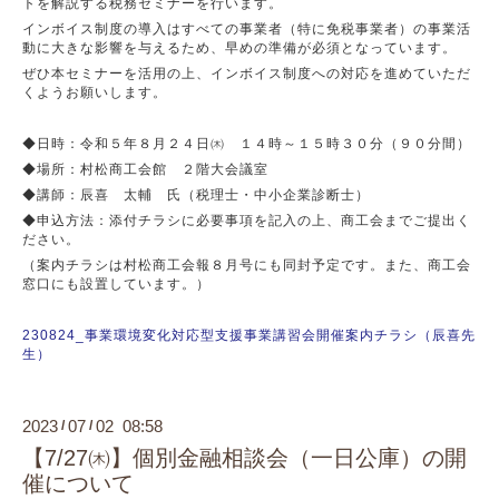
トを解説する税務セミナーを行います。
インボイス制度の導入はすべての事業者（特に免税事業者）の事業活
動に大きな影響を与えるため、早めの準備が必須となっています。
ぜひ本セミナーを活用の上、インボイス制度への対応を進めていただ
くようお願いします。
◆日時：令和５年８月２４日㈭ １４時～１５時３０分（９０分間）
◆場所：村松商工会館 ２階大会議室
◆講師：辰喜 太輔 氏（税理士・中小企業診断士）
◆申込方法：添付チラシに必要事項を記入の上、商工会までご提出く
ださい。
（案内チラシは村松商工会報８月号にも同封予定です。また、商工会
窓口にも設置しています。）
230824_事業環境変化対応型支援事業講習会開催案内チラシ（辰喜先
生）
2023
07
02 08:58
/
/
【7/27㈭】個別金融相談会（一日公庫）の開
催について