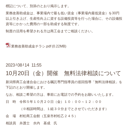
標記について、別添のとおり掲示します。
業務改善助成金は、事業場内で最も低い賃金（事業場内最低賃金）を30円
以上引き上げ、生産性向上に資する設備投資等を行った場合に、その設備投
資等にかかった費用の一部を助成する制度です。
制度の活用を希望される方は商工会までご相談ください。
業務改善助成金チラシ.pdf
(0.22MB)
2023
08
14 11:55
/
/
10月20日（金）開催 無料法律相談について
新潟県商工会連合会における嘱託専門指導員の巡回指導「無料法律相談」を
下記のとおり開催します。
なお、相談ご希望の方は、事前にお電話での予約をお願いいたします。
日 時 令和５年１０月２０日（金）１０：００～１２：００
（※相談時間は、１組３０分までとさせていただきます）
会 場 村松商工会館（五泉市村松乙２４５）
相談員 弁護士 水内 基成 氏