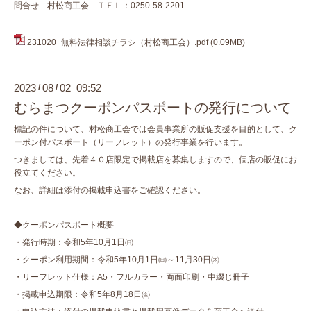
問合せ 村松商工会 ＴＥＬ：0250-58-2201
231020_無料法律相談チラシ（村松商工会）.pdf
(0.09MB)
2023
08
02 09:52
/
/
むらまつクーポンパスポートの発行について
標記の件について、村松商工会では会員事業所の販促支援を目的として、ク
ーポン付パスポート（リーフレット）の発行事業を行います。
つきましては、先着４０店限定で掲載店を募集しますので、個店の販促にお
役立てください。
なお、詳細は添付の掲載申込書をご確認ください。
◆クーポンパスポート概要
・発行時期：令和5年10月1日㈰
・クーポン利用期間：令和5年10月1日㈰～11月30日㈭
・リーフレット仕様：A5・フルカラー・両面印刷・中綴じ冊子
・掲載申込期限：令和5年8月18日㈮