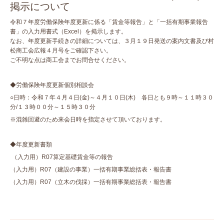
掲示について
令和７年度労働保険年度更新に係る「賃金等報告」と「一括有期事業報告
書」の入力用書式（Excel）を掲示します。
なお、年度更新手続きの詳細については、３月１９日発送の案内文書及び村
松商工会広報４月号をご確認下さい。
ご不明な点は商工会までお問合せください。
◆労働保険年度更新個別相談会
○日時：令和７年４月４日(金)～４月１０日(木) 各日とも９時～１１時３０
分/１３時００分～１５時３０分
※混雑回避のため来会日時を指定させて頂いております。
◆年度更新書類
（入力用）R07算定基礎賃金等の報告
（入力用）R07（建設の事業）一括有期事業総括表・報告書
（入力用）R07（立木の伐採）一括有期事業総括表・報告書