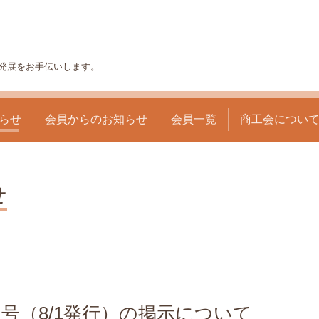
発展をお手伝いします。
らせ
会員からのお知らせ
会員一覧
商工会につい
せ
月号（8/1発行）の掲示について