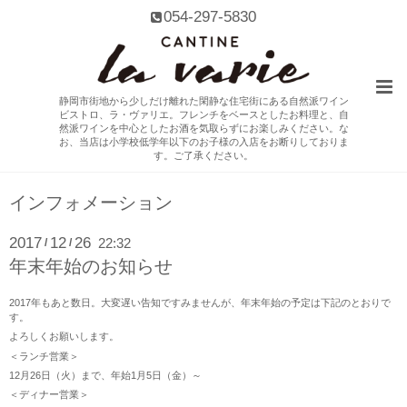
054-297-5830
静岡市街地から少しだけ離れた閑静な住宅街にある自然派ワイン
ビストロ、ラ・ヴァリエ。フレンチをベースとしたお料理と、自
然派ワインを中心としたお酒を気取らずにお楽しみください。な
お、当店は小学校低学年以下のお子様の入店をお断りしておりま
す。ご了承ください。
インフォメーション
2017
12
26
22:32
/
/
年末年始のお知らせ
2017年もあと数日。大変遅い告知ですみませんが、年末年始の予定は下記のとおりで
す。
よろしくお願いします。
＜ランチ営業＞
12月26日（火）まで、年始1月5日（金）～
＜ディナー営業＞