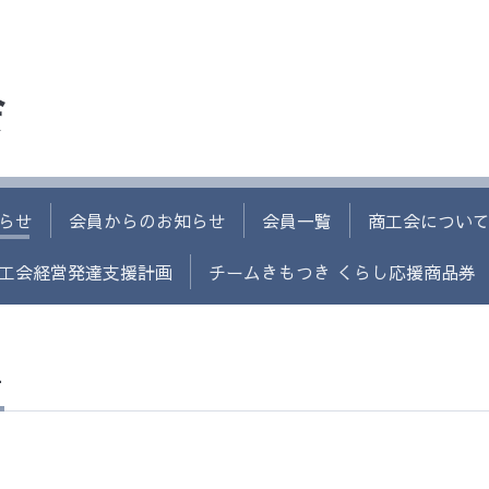
会
らせ
会員からのお知らせ
会員一覧
商工会につい
工会経営発達支援計画
チームきもつき くらし応援商品券
せ