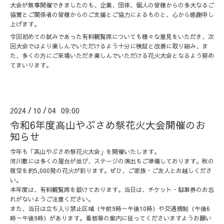
大会が無事開催できましたのも、企業、団体、個人の皆様からの多大なるご
協賛とご関係者の皆様からのご支援とご協力によるものと、心から感謝申し
上げます。
今回初めての試みであった有料観覧席についても様々な意見をいただき、次
回大会ではより楽しんでいただけるよう十分に検証と改善に取り組み、ま
た、多くの方にご来場いただき楽しんでいただける花火大会となるよう努め
てまいります。
2024
10
04 09:00
/
/
令和6年度高山やぶさめ祭花火大会開催のお
知らせ
今年も「高山やぶさめ祭花火大会」を開催いたします。
河川敷には多くの屋台が並び、ステージの演出もご準備しております。秋の
夜空を約5,000発の花火が彩ります。ぜひ、ご家族・ご友人とお越しくださ
い。
本年度は、有料観覧席を設けております。当日は、チケット・駐車券のお忘
れがないようご注意ください。
また、当日は立ち入り禁止区域（午前9時～午後10時）や交通規制（午後6
時～午後9時）があります。看板等の案内に従ってくださいますようお願い