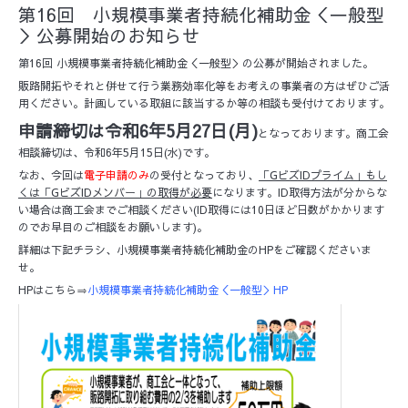
第16回 小規模事業者持続化補助金＜一般型
＞公募開始のお知らせ
第16回 小規模事業者持続化補助金＜一般型＞の公募が開始されました。
販路開拓やそれと併せて行う業務効率化等をお考えの事業者の方はぜひご活
用ください。計画している取組に該当するか等の相談も受付けております。
申請締切は令和6年5月27日(月)
となっております。商工会
相談締切は、令和6年5月15日(水)です。
なお、今回は
電子申請のみ
の受付となっており、
「GビズIDプライム」もし
くは「GビズIDメンバー」の取得が必要
になります。ID取得方法が分からな
い場合は商工会までご相談ください(ID取得には10日ほど日数がかかります
のでお早目のご相談をお願いします)。
詳細は下記チラシ、小規模事業者持続化補助金のHPをご確認くださいま
せ。
HPはこちら⇒
小規模事業者持続化補助金＜一般型＞HP