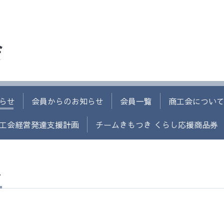
会
らせ
会員からのお知らせ
会員一覧
商工会につい
工会経営発達支援計画
チームきもつき くらし応援商品券
せ