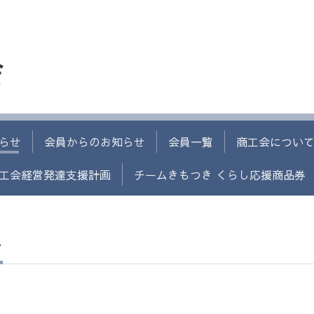
会
らせ
会員からのお知らせ
会員一覧
商工会につい
工会経営発達支援計画
チームきもつき くらし応援商品券
せ