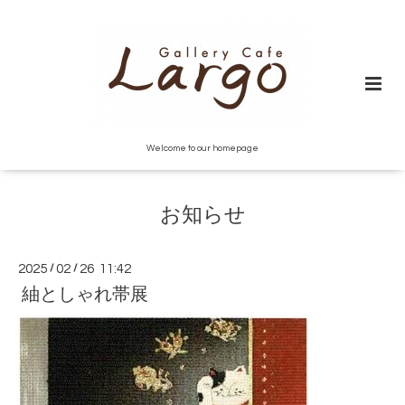
Welcome to our homepage
お知らせ
2025
/
02
/
26 11:42
紬としゃれ帯展