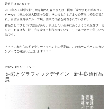
最終日は16:00まで
2010年から独学で貼り絵を始めた森生さんは、同年『家やまちの絵本コン
クール』で国土交通大臣賞を受賞、その後もさまざまな公募展で多数受賞さ
れ、百貨店画廊やグループ展、個展で作品を発表されています。
作品ひとつひとつに物語があり、表現したい画像にあうように紙を選び、切
り方、ちぎり方、貼り方を変えて制作されていて、リアルで緻密で美しい作
品です。
＊＊＊これからのギャラリー・イベントの予定は、このホームページのカレ
ンダーでご確認いただけます＊＊＊
2025
/
02
/
05 15:55
油彩とグラフィックデザイン 新井良治作品
展