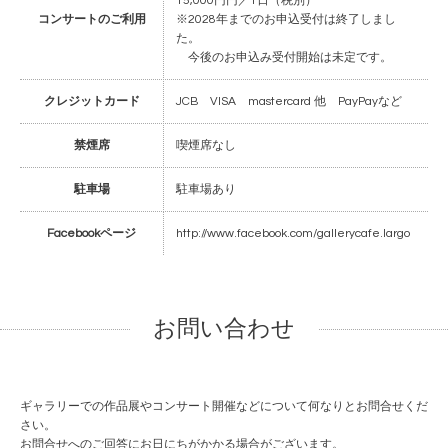
15,000円円／1日（税別）
コンサートのご利用
※2028年までのお申込受付は終了しまし
た。
今後のお申込み受付開始は未定です。
クレジットカード
JCB VISA mastercard 他 PayPayなど
禁煙席
喫煙席なし
駐車場
駐車場あり
Facebookページ
http://www.facebook.com/gallerycafe.largo
お問い合わせ
ギャラリーでの作品展やコンサート開催などについて何なりとお問合せくだ
さい。
お問合せへのご回答にお日にちがかかる場合がございます。