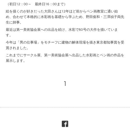
（初日12：00～ 最終日16：00まで）
絵を描くのが好きだった大田さんは12年ほど前からペン画教室に通い始
め、合わせて本格的に水彩画を基礎から学ぶため、野田俊和・三澤禎子両先
生に師事。
最近は第一美術協会展への出品を続け、水彩で80号の大作を描いていま
す。
今年は「男の仕事場」をモチーフに建物の解体現場を描き東京都知事賞を受
賞されました。
これまでにサークル展、第一美術協会展へ出品した水彩画とペン画の作品を
展示します。
1