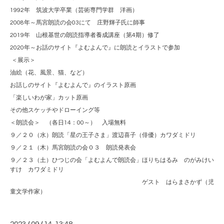
1992年 筑波大学卒業（芸術専門学群 洋画）
2008年～馬宮朗読の会03にて 庄野輝子氏に師事
2019年 山根基世の朗読指導者養成講座（第4期）修了
2020年～お話のサイト『よむよんで』に朗読とイラストで参加
＜展示＞
油絵（花、風景、猫、など）
お話しのサイト『よむよんで』のイラスト原画
「楽しいわが家」カット原画
その他スケッチやドローイング等
＜朗読会＞ （各日14：00～） 入場無料
９／２０（水）朗読「星の王子さま」渡辺喜子（俳優）カワダミドリ
９／２１（木）馬宮朗読の会０３ 朗読発表会
９／２３（土）ひつじの会「よむよんで朗読会」ほりちはるみ のがみけい
すけ カワダミドリ
ゲスト はらまさかず（児
童文学作家）
/
/