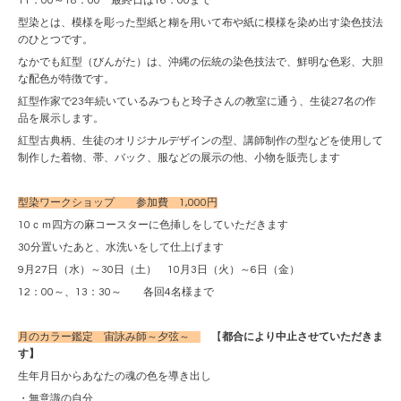
11：00～18：00 最終日は16：00まで
型染とは、模様を彫った型紙と糊を用いて布や紙に模様を染め出す染色技法
のひとつです。
なかでも紅型（びんがた）は、沖縄の伝統の染色技法で、鮮明な色彩、大胆
な配色が特徴です。
紅型作家で23年続いているみつもと玲子さんの教室に通う、生徒27名の作
品を展示します。
紅型古典柄、生徒のオリジナルデザインの型、講師制作の型などを使用して
制作した着物、帯、バック、服などの展示の他、小物を販売します
型染ワークショップ 参加費 1,000円
10ｃｍ四方の麻コースターに色挿しをしていただきます
30分置いたあと、水洗いをして仕上げます
9月27日（水）～30日（土） 10月3日（火）～6日（金）
12：00～、13：30～ 各回4名様まで
月のカラー鑑定 宙詠み師～夕弦～
【
都合により中止させていただきま
す】
生年月日からあなたの魂の色を導き出し
・無意識の自分