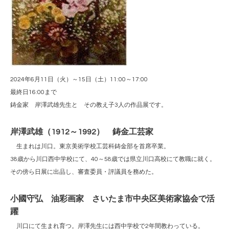
2024年6月11日（火）～15日（土）11:00～17:00
最終日16:00まで
鋳金家 岸澤武雄先生と その教え子3人の作品展です。
岸澤武雄（1912～1992） 鋳金工芸家
生まれは川口。東京美術学校工芸科鋳金部を首席卒業。
38歳から川口西中学校にて、40～58歳では県立川口高校にて教職に就く。
その傍ら日展に出品し、審査委員・評議員を務めた。
小國守弘 油彩画家 さいたま市中央区美術家協会で活
躍
川口にて生まれ育つ。岸澤先生には西中学校で2年間教わっている。