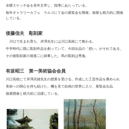
水曜スケッチ会を長年主宰し、指導にあたっている。
毎年ギャラリーカフェ ラルゴにて会の展覧会を開催。個展も精力的に開催
している。
後藤信夫 彫刻家
川口で生まれ育ち、岸澤先生には川口高校にて教わる。
中学時代に既に彫刻作品を創っていて、今回出品の「想い」がそれである。
その後彫刻家の堀進二に師事した。馬の彫刻は秀逸。
有坂昭三 第一美術協会会員
川口高校にて岸澤武雄先生の授業を受ける。作成した工芸作品を褒められ
美術への関心を持ち続けた。機を見て絵画の世界に入り、展覧会出品、
個展開催と精力的に活躍している。