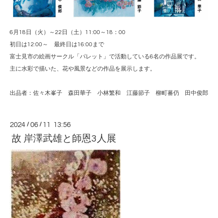
6月18日（火）～22日（土）11:00～18：00
初日は12:00～ 最終日は16:00まで
富士見市の絵画サークル「パレット」で活動している6名の作品展です。
主に水彩で描いた、花や風景などの作品を展示します。
出品者：佐々木峯子 森田華子 小林繁和 江藤節子 柳町蕃仍 田中俊郎
2024
/
06
/
11 13:56
故 岸澤武雄と師恩3人展