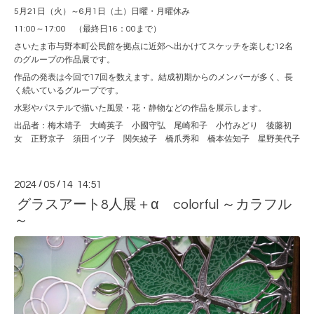
5月21日（火）～6月1日（土）日曜・月曜休み
11:00～17:00 （最終日16：00まで）
さいたま市与野本町公民館を拠点に近郊へ出かけてスケッチを楽しむ12名
のグループの作品展です。
作品の発表は今回で17回を数えます。結成初期からのメンバーが多く、長
く続いているグループです。
水彩やパステルで描いた風景・花・静物などの作品を展示します。
出品者：梅木靖子 大崎英子 小國守弘 尾崎和子 小竹みどり 後藤初
女 正野京子 須田イツ子 関矢綾子 橋爪秀和 橋本佐知子 星野美代子
2024
/
05
/
14 14:51
グラスアート8人展＋α colorful ～カラフル
～