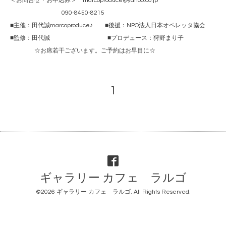
＜お問合せ・お申込み＞ marcoproduce@yahoo.co.jp
090-8450-8215
■主催：田代誠marcoproduce♪ ■後援：NPO法人日本オペレッタ協会
■監修：田代誠 ■プロデュース：狩野まり子
☆お席若干ございます。ご予約はお早目に☆
1
ギャラリー カフェ ラルゴ
©2026
ギャラリー カフェ ラルゴ
. All Rights Reserved.