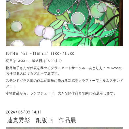
5月14日（火）～18日（土）11:00～18：00
初日は13:00～、最終日は16:00まで
松尾綾子さんが代表を務めるグラスアートサークル・あとりえPure Roseの
お仲間８人によるグループ展です。
ステンドグラス風の作品が簡単に作れる新感覚クラフトーフィルムステンド
アート
小物作品から、ランプシェード、大きな額作品まで約70点展示します。
2024
/
05
/
08 14:11
蓮實秀彰 銅版画 作品展