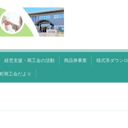
経営支援・商工会の活動
商品券事業
様式等ダウン
町商工会だより