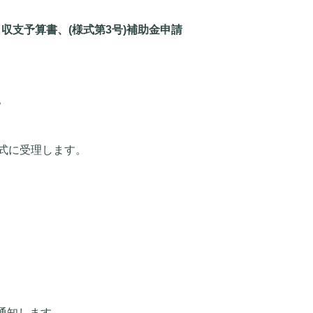
・収支予算書
、(様式第3号)補助金申請
。
式に受理します。
通知します。