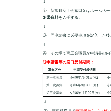
⇓
② 新富町商工会窓口又はホームペー
附帯資料
を入手する。
⇓
③ 同申請書に必要事項を記入した後
⇓
④ その場で商工会職員が申請書の内
◎申請書等の窓口受付期間：
募集区分
申請受付締切日
第一次募集
令和6年7月31日(水)
令和
第二次募集
令和6年9月30日(月)
令和
第三次募集
令和6年11月29日(金)
令和
⇓
⑤ 新富町役場で
申請者自らプレゼン