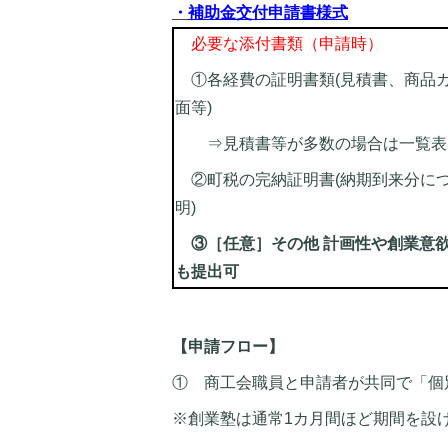
・
補助金交付申請書様式
必要な添付書類（申請時）
①各経費の証明書類(見積書、商品
面等)
⇒見積書等が多数の場合は一覧表
②町税の完納証明書(納期到来分に
明)
③［任意］その他 計画性や創業意
も提出可
【申請フロー】
① 商工会職員と申請者が共同で「個
※創業塾は通常1カ月間ほど期間を設