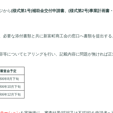
ジから
(様式第1号)補助金交付申請書、
(様式第2号)事業計画書
、必要な添付書類と共に新富町商工会の窓口へ書類を提出する
容等についてヒアリングを行い、記載内容に問題が無ければ正
審査会予定
6年8月下旬
6年10月下旬
6年12月下旬
テーション
を実施後に、審査結果(採択又は不採択)を申請者へ