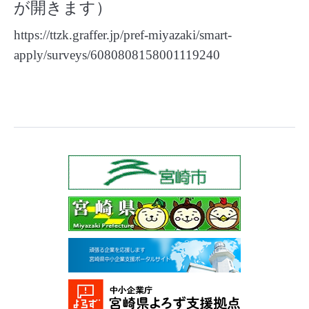
が開きます）
https://ttzk.graffer.jp/pref-miyazaki/smart-
apply/surveys/6080808158001119240