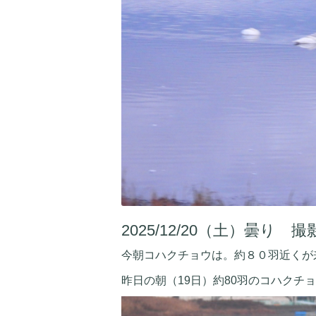
2025/12/20（土）曇り
今朝コハクチョウは。約８０羽近くが
昨日の朝（19日）約80羽のコハクチ