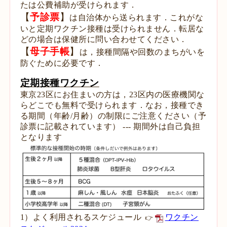
たは
公費補助が受けられます．
【
予診票
】
は自治体から送られます．これ
がな
いと定期ワクチン接種は受けられません．転居な
どの場合は保健所に問い合わせてください．
【
母子手帳
】
は，接種間隔や回数のまちがいを
防ぐために必要です．
定期接種ワクチン
東京23区にお住まいの方は，23区内の医療機関な
らどこでも無料で受けられます．なお，
接種でき
る期間（年齢/月齢）の制限にご注意ください（予
診票に記載されています） --- 期間外は自己負担
となります
1）よく利用されるスケジュール
ワクチン
👉