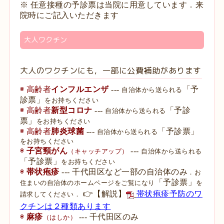
※ 任意接種の予診票は当院に用意しています．来
院時にご記入いただきます
大人ワクチン
大人のワクチンにも，一部に公費補助があります
◉ 高齢者
インフルエンザ
---
「予
自治体から送られる
診票」
をお持ちください
◉ 高齢者
新型コロナ
---
「予診
自治体から送られる
票」
をお持ちください
◉ 高齢者
肺炎球菌
---
「予診票」
自治体から送られる
をお持ちください
◉
子宮頸がん
---
（キャッチアップ）
自治体から送られる
「予診票」
をお持ちください
◉
帯状疱疹
---
千代田区など
一部の自治体のみ
．お
「予診票」
住まいの自治体のホームページをご覧になり
を
👉
【解説】
帯状疱疹予防のワ
請求してください．
クチンは２種類あります
◉
麻疹
---
千代田区
のみ
（はしか）