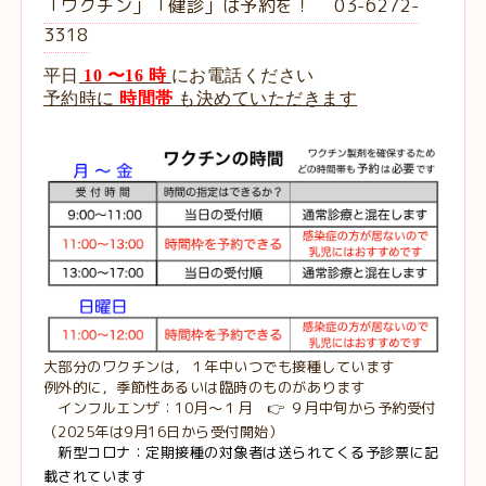
「ワクチン」「健診」は予約を！ 03-6272-
3318
平日
10 〜16 時
にお電話ください
予約時に
時間帯
も決めて
いただきます
大部分のワクチンは，１年中いつでも接種しています
例外的に，季節性あるいは臨時のものがあります
インフルエンザ：10月〜１月
👉 ９月中旬から予約受付
（2025年は9月16日から受付開始）
新型コロナ：
定期接種の対象者は送られてくる予診票に記
載されています