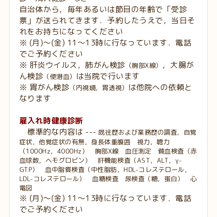
自治体から，毎年あるいは節目の年齢で「受診
票」が送られてきます．予約したうえで，当日そ
れをお持ちになってください
※ (月)〜(金) 11〜13時に行なっています．電話
でご予約ください
※
肝炎ウイルス，
肺がん検診
，
大腸が
（胸部X線）
ん検診
は当院で行います
（便潜血）
※ 胃がん検診
は他院への依頼と
（内視鏡，胃透視）
なります
雇入れ時健康診断
標準的な内容は ---
既往歴および業務歴の調査，自覚
症状，他覚症状の有無，身長体重腹囲 視力，聴力
（1000Hz，4000Hz） 胸部X線 血圧測定 貧血検査（赤
血球数，ヘモグロビン） 肝機能検査（AST，ALT，γ-
GTP） 血中脂質検査（中性脂肪，HDL-コレステロール，
LDL-コレステロール） 血糖検査 尿検査（糖，蛋白） 心
電図
※ (月)〜(金) 11〜13時に行なっています．電話
でご予約ください