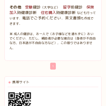
その他
受験
健診
留学
前健診
保険
（大学など）
加入
時健康診断
住宅購入
時健康診断
なども行って
電話でご予約ください．
英文書類
います．
も作成で
．
きます
⌘ 成人の健診は，お一人で（お子様などを連れずに）おい
でください．ただし，補助者が必要な場合は（身体が不自由
な方，日本語が不自由な方など
），この限りではありませ
ん．
1
携帯サイト