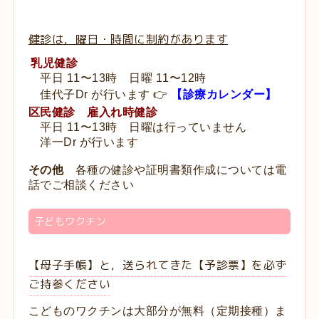
健診は，曜日・時間に制約があります
乳児健診
平日 11〜13時 日曜 11〜12時
佳代子Dr が行います 👉
【
診療カレンダー
】
区民健診
雇入れ時健診
平日
11〜13時 日曜は行っていません
洋一Dr が行います
その他
各種の健診や証明書類作成については電
話でご相談ください
子どもワクチン
【母子手帳】と，送られてきた【予診票】を必ず
ご持参ください
こどものワクチンは大部分が無
料（定期接種）ま