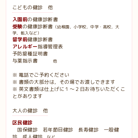
こどもの健診 他
入園前
の健康診断書
受験
の健康診断書
（幼稚園，小学校，中学・高校，大
学，転入など）
留学前
健康診断書
アレルギー
指導管理表
予防接種証明書
与薬指示書
他
※ 電話でご予約ください
※ 書類の大部分は，その場でお渡しできます
※ 英文書類は仕上げに１〜２日お待ちいただくこ
とがあります
大人の健診 他
区民健診
国保健診 若年節目健診 長寿健診 一般健
診 成人健診
など