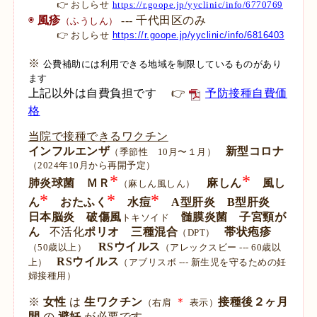
👉 おしらせ
https://r.goope.jp/yyclinic/info/6770769
◉
風疹
---
千代田区
のみ
（ふうしん）
👉 おしらせ
https://r.goope.jp/yyclinic/info/6816403
※
公費補助には利用できる地域を制限しているものがあり
ます
上記以外は自費負担です
👉
予防接種自費価
格
当院で接種できるワクチン
インフルエンザ
新型コロナ
（季節性 10月〜１月）
（2024年10月から再開予定）
*
*
肺炎球菌
ＭＲ
麻しん
風し
（麻しん風しん）
*
*
*
ん
おたふく
水痘
A型肝炎
B型肝炎
日本脳炎
破傷風
髄膜炎菌
子宮頸が
トキソイド
ん
不活化
ポリオ
三種混合
帯状疱疹
（DPT）
RSウイルス
（
50歳以上）
（
アレックスビー --- 60歳以
RSウイルス
上）
（
アブリスボ --- 新生児を守るための妊
婦接種用）
※
女性
は
生ワクチン
＊
接種後２ヶ月
（右肩
表示）
間
の
避妊
が必要です