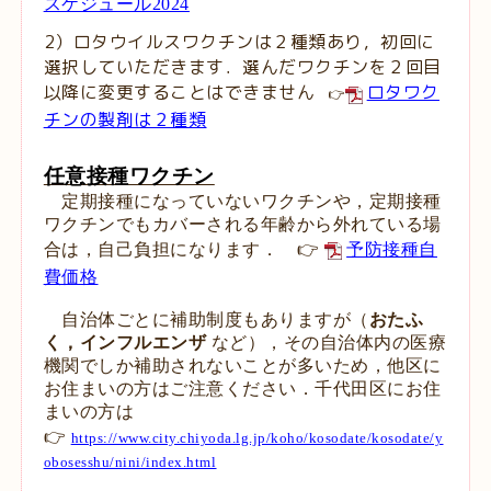
スケジュール2024
2）ロタウイルスワクチンは２種類あり，初回に
選択していただきます．選んだワクチンを２回目
以降に変更することはできません
ロタワク
👉
チンの製剤は２種類
任意接種ワクチン
定期接種になっていないワクチンや，定期接種
ワクチンでもカバーされる年齢から外れている場
合は，自己負担になります．
👉
予防接種自
費価格
自治体ごとに補助制度もありますが（
おたふ
く，
インフルエンザ
など），その自治体内の医療
機関でしか補助されないことが多いため，他区に
お住まいの方はご注意ください．千代田区にお住
まいの方は
👉
https://www.city.chiyoda.lg.jp/koho/kosodate/kosodate/y
obosesshu/nini/index.html