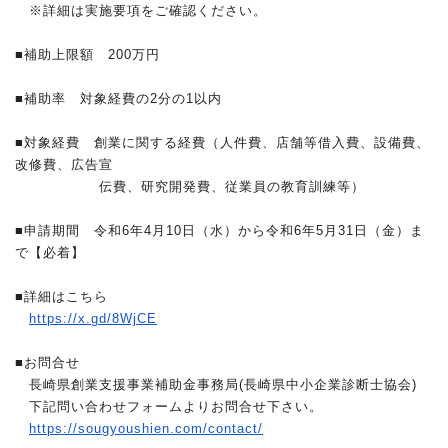
※詳細は実施要項をご確認ください。
■補助上限額 200万円
■補助率 対象経費の2分の1以内
■対象経費 創業に関する経費（人件費、店舗等借入費、設備費、
改修費、広告
宣
伝費、研究開発費、従業員の教育訓練等）
■申請期間 令和6年4月10日（水）から令和6年5月31日（金）ま
で【必
着】
■詳細はこちら
https://x.gd/8WjCE
■お問合せ
長崎県創業支援事業補助金事務局(長崎県中小企業診断士協会)
下記問い合わせフォームよりお問合せ下さい。
https://sougyoushien.com/
contact/