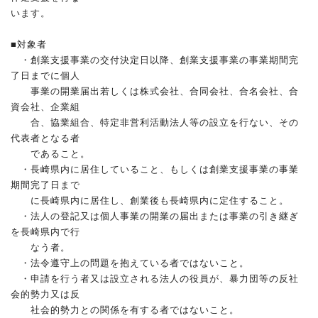
います。
■対象者
・創業支援事業の交付決定日以降、創業支援事業の事業期間完
了日
までに個人
事業の開業届出若しくは株式会社、合同会社、合名会社、合
資会社
、企業組
合、協業組合、特定非営利活動法人等の設立を行ない、その
代表者
となる者
であること。
・長崎県内に居住していること、もしくは創業支援事業の事業
期間
完了日まで
に長崎県内に居住し、創業後も長崎県内に定住すること。
・法人の登記又は個人事業の開業の届出または事業の引き継ぎ
を長
崎県内で行
なう者。
・法令遵守上の問題を抱えている者ではないこと。
・申請を行う者又は設立される法人の役員が、暴力団等の反社
会的
勢力又は反
社会的勢力との関係を有する者ではないこと。