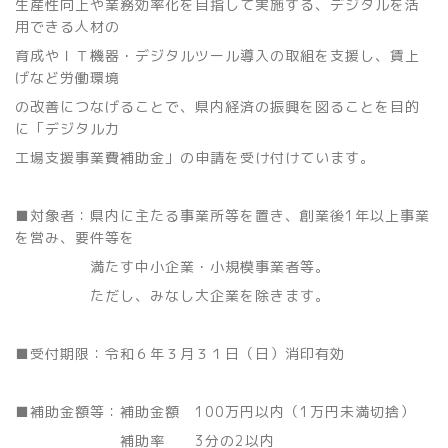
生産性向上や業務効率化を目指して実施する、デジタルを活
用できる人材の
育成やＩＴ機器・デジタルツール導入の取組を支援し、賃上
げなど労働環境
の改善につなげることで、県内経済の振興を図ることを目的
に「デジタル力
工場支援事業費補助金」の申請を受け付けています。
■対象者：県内に主たる事業所等を置き、創業後1年以上事業
を営み、要件等を
満たす中小企業・小規模事業者等。
ただし、みなし大企業を除きます。
■受付期限：令和６年３月３１日（日）消印有効
■補助金額等：補助金額 100万円以内（1万円未満切捨）
補助率 3分の2以内