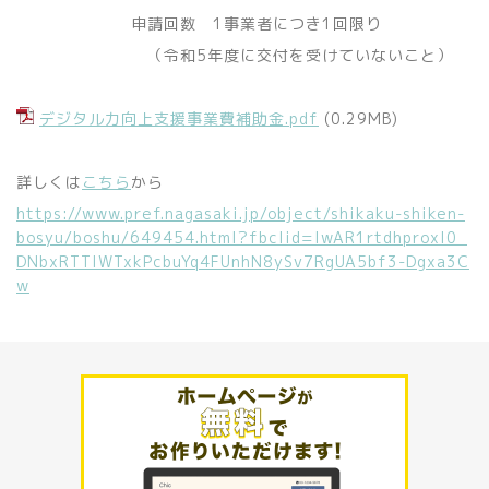
申請回数 1事業者につき1回限り
（令和5年度に交付を受けていないこと）
デジタル力向上支援事業費補助金.pdf
(0.29MB)
詳しくは
こちら
から
https://www.pref.nagasaki.jp/object/shikaku-shiken-
bosyu/boshu/649454.html?fbclid=IwAR1rtdhproxI0_
DNbxRTTlWTxkPcbuYq4FUnhN8ySv7RgUA5bf3-Dgxa3C
w