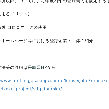
4年度以降については、毎年度2回 の登録期間を設定する
によるメリット】
県独 自ロゴマークの使用
県ホームページ等における登録企業・団体の紹介
方法等の詳細は
長崎県HP
から
//www.pref.nagasaki.jp/bunrui/kenseijoho/kennok
eikaku-project/sdgstouroku/