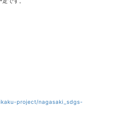
予定です。
eikaku-project/nagasaki_sdgs-