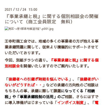
2021
12
24 15:00
/
/
『事業承継と税』に関する個別相談会の開催
について（商工会員限定 無料）
王寺町商工会では、地域の多くの事業者の方が抱える事
業承継問題に関して、従来より積極的にサポートさせて
いただいております。
今回、別紙チラシの通り
、
『事業承継と税』に関する個
別相談会
を開催いたしますのでご案内いたします。
「
後継者への引継ぎ時期を悩んでいる
」、「
後継者がい
ないがどうすれば・・
」などの承継の方向性のご相談は
もちろんの事、承継に際して課題
になってくる「相続
税」や「事業承継税制の活用」のご
相談、さらにはすで
に導入準備がはじまっている「
インボイス制度
」、「
電