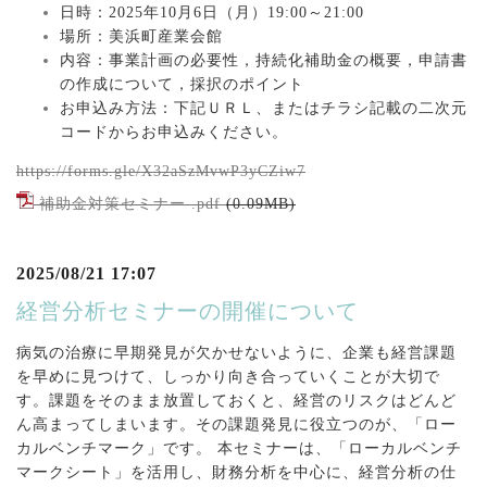
日時：2025年10月6日（月）19:00～21:00
場所：美浜町産業会館
内容：事業計画の必要性，持続化補助金の概要，申請書
の作成について，採択のポイント
お申込み方法：下記ＵＲＬ、またはチラシ記載の二次元
コードからお申込みください。
https://forms.gle/X32aSzMvwP3yCZiw7
補助金対策セミナー .pdf
(0.09MB)
2025/08/21 17:07
経営分析セミナーの開催について
病気の治療に早期発見が欠かせないように、企業も経営課題
を早めに見つけて、しっかり向き合っていくことが大切で
す。課題をそのまま放置しておくと、経営のリスクはどんど
ん高まってしまいます。その課題発見に役立つのが、「ロー
カルベンチマーク」です。 本セミナーは、「ローカルベンチ
マークシート」を活用し、財務分析を中心に、経営分析の仕