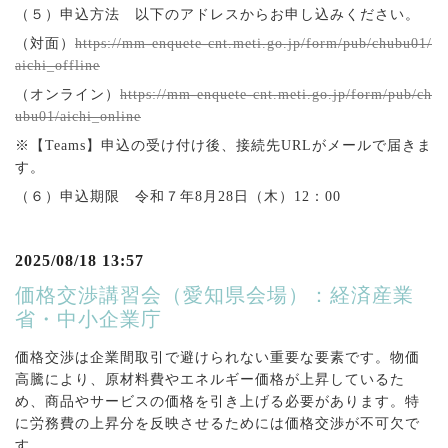
（５）申込方法 以下のアドレスからお申し込みください。
（対面）
https://mm-enquete-cnt.meti.go.jp/form/pub/chubu01/
aichi_offline
（オンライン）
https://mm-enquete-cnt.meti.go.jp/form/pub/ch
ubu01/aichi_online
※【
Teams
】申込の受け付け後、接続先
URL
がメールで届きま
す。
（６）申込期限 令和７年8月28日（木）12：00
2025/08/18 13:57
価格交渉講習会（愛知県会場）：経済産業
省・中小企業庁
価格交渉は企業間取引で避けられない重要な要素です。物価
高騰により、原材料費やエネルギー価格が上昇しているた
め、商品やサービスの価格を引き上げる必要があります。特
に労務費の上昇分を反映させるためには価格交渉が不可欠で
す。