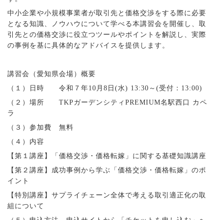
中小企業や小規模事業者が取引先と価格交渉をする際に必要
となる知識、ノウハウについて学べる本講習会を開催し、取
引先との価格交渉に役立つツールやポイントを解説し、実際
の事例を基に具体的なアドバイスを提供します。
講習会（愛知県会場）概要
（１）日時 令和７年
10
月
8
日
(
水
) 13:30
～
(
受付：
13:00)
（２）場所
TKP
ガーデンシティ
PREMIUM
名駅西口 カペ
ラ
（３）参加費 無料
（４）内容
【第１講座】「価格交渉・価格転嫁」に関する基礎知識講座
【第２講座】成功事例から学ぶ「価格交渉・価格転嫁」のポ
イント
【特別講座】サプライチェーン全体で考える取引適正化の取
組について