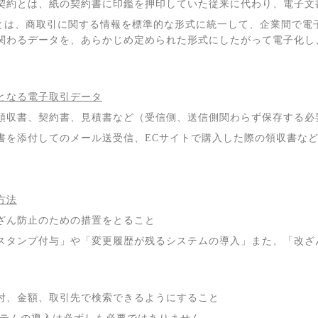
契約とは、紙の契約書に印鑑を押印していた従来に代わり、電子文
とは、商取引に関する情報を標準的な形式に統一して、企業間で電
関わるデータを、あらかじめ定められた形式にしたがって電子化し
。
となる電子取引データ
領収書、契約書、見積書など（受信側、送信側関わらず保存する必
書を添付してのメール送受信、
EC
サイトで購入した際の領収書な
方法
ざん防止のための措置をとること
スタンプ付与」や「変更履歴が残るシステムの導入」また、「改ざ
付、金額、取引先で検索できるようにすること