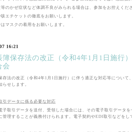
咳等のかぜ症状など体調不良がみられる場合は、参加をお控えくだ
や咳エチケットの徹底をお願いします。
ではマスクの着用をお願いします。
07 16:21
帳簿保存法の改正（令和4年1月1日施行
合会
保存法の改正（令和
4
年
1
月
1
日施行）に伴う適正な対応等について
知らせします。
取引データに係る必要な対応
電子取引データを送付、受領した場合には、その電子取引データを
に管理することが義務付けられます。電子契約や
EDI
取引などをし