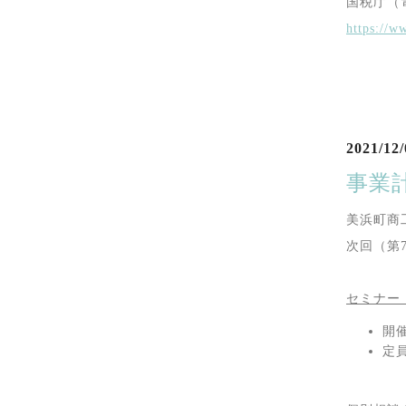
国税庁（
https://w
2021/12/
事業
美浜町商
次回（第
セミナー
開催
定員