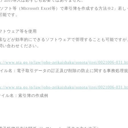
テムの導入は必ずしも必要ではありません。
ソフト等（
Microsoft Excel
等）で牽引簿を作成する方法※
2
」若し
可能です。
フトウェア等を使用
索などが効率的にできるソフトウェアで管理することも可能ですが
問い合わせください。
s://www.nta.go.jp/law/joho-zeikaishaku/sonota/jirei/0021006-031.h
名：電子取引データの訂正及び削除の防止に関する事務処理規
s://www.nta.go.jp/law/joho-zeikaishaku/sonota/jirei/0021006-031.h
ル名：索引簿の作成例