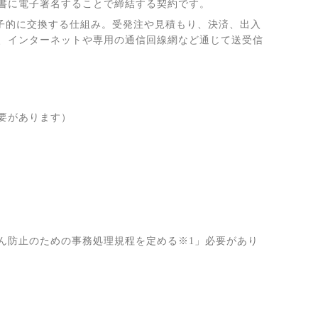
書に電子署名することで締結する契約です。
子的に交換する仕組み。受発注や見積もり、決済、出入
、インターネットや専用の通信回線網など通じて送受信
要があります）
ど
ん防止のための事務処理規程を定める※
1
」必要があり