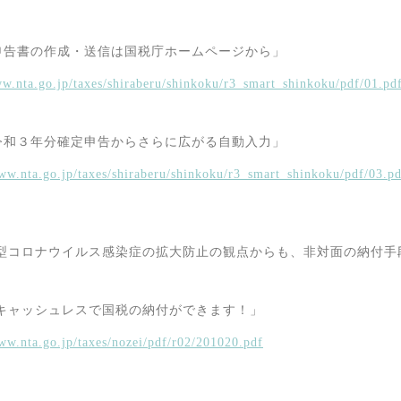
申告書の作成・送信は国税庁ホームページから」
ww.nta.go.jp/taxes/shiraberu/shinkoku/r3_smart_shinkoku/pdf/01.pd
令和３年分確定申告からさらに広がる自動入力」
www.nta.go.jp/taxes/shiraberu/shinkoku/r3_smart_shinkoku/pdf/03.p
型コロナウイルス感染症の拡大防止の観点からも、非対面の納付手
キャッシュレスで国税の納付ができます！」
www.nta.go.jp/taxes/nozei/pdf/r02/201020.pdf