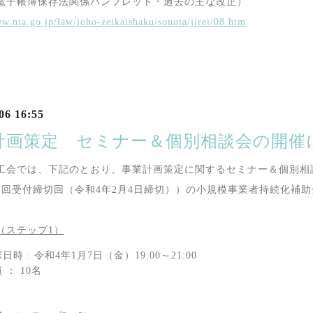
電子帳簿保存法関係パンフレット・過去の主な改正）
ww.nta.go.jp/law/joho-zeikaishaku/sonota/jirei/08.htm
06 16:55
計画策定 セミナー＆個別相談会の開催
工会では、下記のとおり、事業計画策定に関するセミナー＆個別相
7回受付締切回（令和4年2月4日締切））の小規模事業者持続化補
（ステップ1）
日時 : 令和4年1月7日（金）19:00～21:00
 ： 10名