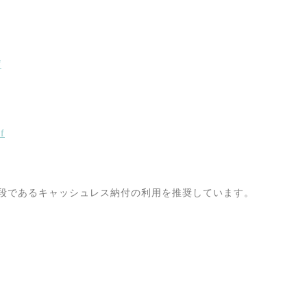
f
df
段であるキャッシュレス納付の利用を推奨しています。