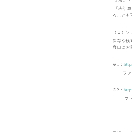
専用シス
「表計算
ることも
（３）ソ
保存や検
窓口にお
※
1
：
http
ファイル
※
2
：
http
ファイ