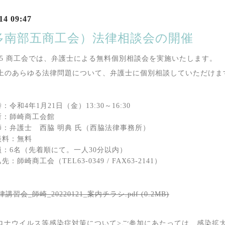
14 09:47
多南部五商工会）法律相談会の開催
 5 商工会では、弁護士による無料個別相談会を実施いたします。
上のあらゆる法律問題について、弁護士に個別相談していただけ
：令和4年1月21日（金）13:30～16:30
所：師崎商工会館
師：弁護士 西脇 明典 氏（西脇法律事務所）
談料：無料
員：6名（先着順にて。一人30分以内）
先：師崎商工会（TEL63-0349 / FAX63-2141）
律講習会_師崎_20220121_案内チラシ.pdf (0.2MB)
ロナウイルス等感染症対策について>ご参加にあたっては、感染拡