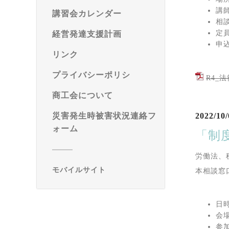
講
講習会カレンダー
相
定
経営発達支援計画
申込
リンク
プライバシーポリシ
R4_法
商工会について
2022/10/
災害発生時被害状況連絡フ
ォーム
「制
労働法、
モバイルサイト
本相談窓
日時
会
参