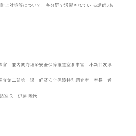
防止対策等について、各分野で活躍されてい る講師3名
参事官 兼内閣府経済安全保障推進室参事官 小新井友厚
 調査第二部第一課 経済安全保障特別調査室 室長 近
括室長 伊藤 隆氏