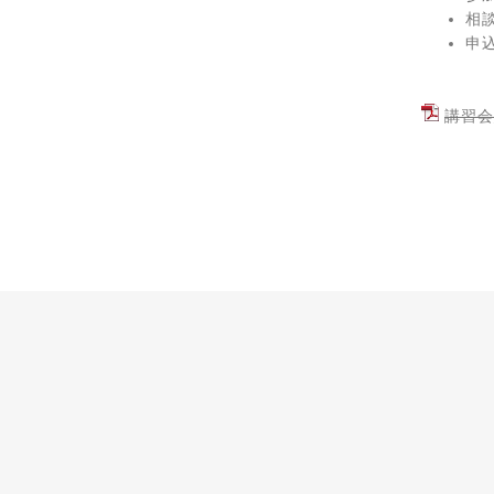
相
申
講習会_