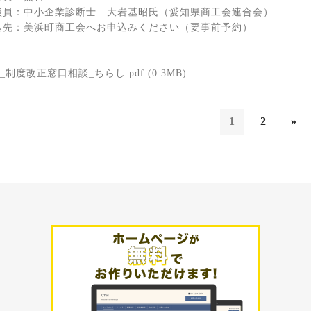
談員：中小企業診断士 大岩基昭氏（愛知県商工会連合会）
込先：美浜町商工会へお申込みください（要事前予約）
制度改正窓口相談_ちらし.pdf (0.3MB)
1
2
»