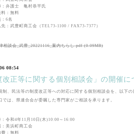
師：弁護士 亀村恭平氏
談料：無料
員：6名
先：武豊町商工会（TEL73-1100 / FAX73-7377）
律相談会_武豊_20221116_案内ちらし.pdf (0.09MB)
06 08:54
度改正等に関する個別相談会」の開催に
税制、民法等の制度改正等への対応に関する個別相談会を、以下の
口では、県連合会が委嘱した専門家がご相談を承ります。
：令和4年11月10日(木)10:00～16:00
場：美浜町商工会
加費：無料