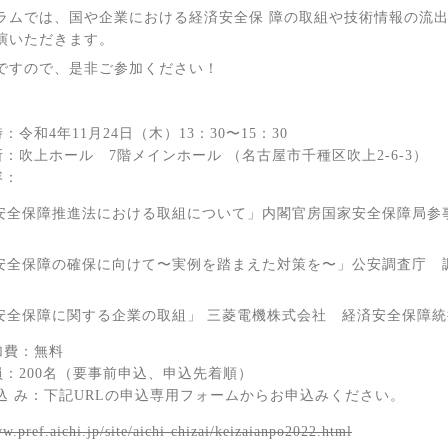
ラムでは、国や企業における経済安全保 障の取組や技術情報の流出
演いただきます。
ですので、是非ご参加ください！
：令和4年11月24日（木）13：30〜15：30
所：吹上ホール 7階メインホール （名古屋市千種区吹上2-6-3）
容：
済安全保障推進法における取組について」内閣官房国家安全保障局
済安全保障の確保に向けて〜実例を踏まえた対策を〜」公安調査庁
済安全保障に関する企業の取組」 三菱電機株式会社 経済安全保障統
加費：無料
員：200名（要事前申込、申込先着順）
 込 み：下記URLの申込専用フォームからお申込みください。
ww.pref.aichi.jp/site/aichi-chizai/keizaianpo2022.html