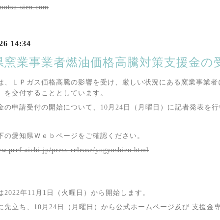
amotsu-sien.com
26 14:34
県窯業事業者燃油価格高騰対策支援金の
は、ＬＰガス価格高騰の影響を受け、厳しい状況にある窯業事業者
」を交付することとしています。
金の申請受付の開始について、10月24日（月曜日）に記者発表を
下の愛知県Ｗｅｂページをご確認ください。
ww.pref.aichi.jp/press-release/yogyoshien.html
は2022年11月1日（火曜日）から開始します。
に先立ち、10月24日（月曜日）から公式ホームページ及び 支援